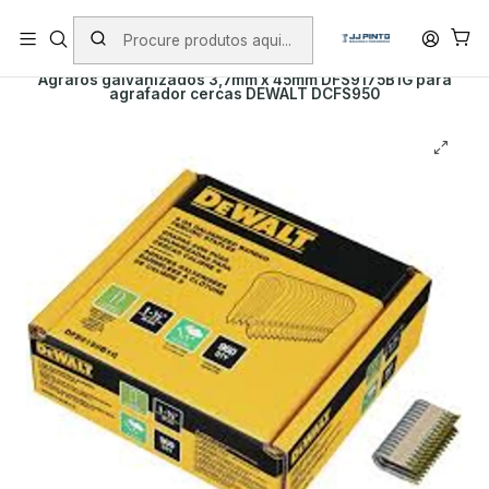
PORTES INCLUÍDOS EM ENCOMENDAS +75€ (excepto ilhas)
Início
PRODUTOS
ACESSÓRIOS
Agrafos galvanizados 3,7mm x 45mm DFS9175B1G para
agrafador cercas DEWALT DCFS950