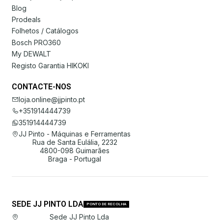
Blog
Prodeals
Folhetos / Catálogos
Bosch PRO360
My DEWALT
Registo Garantia HIKOKI
CONTACTE-NOS
loja.online@jjpinto.pt
+351914444739
351914444739
JJ Pinto - Máquinas e Ferramentas
Rua de Santa Eulália, 2232
4800-098 Guimarães
Braga - Portugal
SEDE JJ PINTO LDA
PONTO DE RECOLHA
Sede JJ Pinto Lda