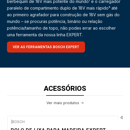
berbequim de 18V mais potente do mundo¹ e o carregador
paralelo de compartimento duplo de 18V mais rápido³ até
ao primeiro agrafador para construção de 18V sem gás do
mundo – se procuras potência, binário ou relação
potência/tamanho de topo, não podes errar ao escolher
uma ferramenta da nossa linha EXPERT.
VER AS FERRAMENTAS BOSCH EXPERT
ACESSÓRIOS
Ver mais produtos
|
BOSCH
Envio em 48 a 96 horas úteis
ROLO DE LIXA PARA MADEIRA EXPERT