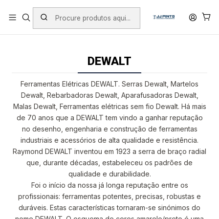
PORTES INCLUÍDOS EM ENCOMENDAS +75€ (excepto ilhas)
Início
PRODUTOS
FERRAMENTAS COM FIO
DEWALT
DEWALT
Ferramentas Elétricas DEWALT. Serras Dewalt, Martelos
Dewalt, Rebarbadoras Dewalt, Aparafusadoras Dewalt,
Malas Dewalt, Ferramentas elétricas sem fio Dewalt. Há mais
de 70 anos que a DEWALT tem vindo a ganhar reputação
no desenho, engenharia e construção de ferramentas
industriais e acessórios de alta qualidade e resistência.
Raymond DEWALT inventou em 1923 a serra de braço radial
que, durante décadas, estabeleceu os padrões de
qualidade e durabilidade.
Foi o início da nossa já longa reputação entre os
profissionais: ferramentas potentes, precisas, robustas e
duráveis. Estas características tornaram-se sinónimos do
nome DEWALT. O esquema de cores amarelo/preto é uma