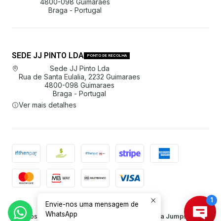
4800-098 Guimarães
Braga - Portugal
SEDE JJ PINTO LDA
PONTO DE RECOLHA
Sede JJ Pinto Lda
Rua de Santa Eulalia, 2232 Guimaraes
4800-098 Guimaraes
Braga - Portugal
Ver mais detalhes
Envie-nos uma mensagem de
2026 JJ Pinto Lda.
WhatsApp
Todos os Direitos Reservados.
Com tecnologia Jumpseller
.