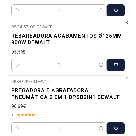
Quantidade
DWE4157-QS
|
DEWALT
Envio em 5 a 10 dias úteis
REBARBADORA ACABAMENTOS Ø125MM
900W DEWALT
95,51€
Quantidade
DPSB2IN1-XJ
|
DEWALT
Envio imediato
PREGADORA E AGRAFADORA
PNEUMÁTICA 2 EM 1 DPSB2IN1 DEWALT
96,69€
5.0
Quantidade