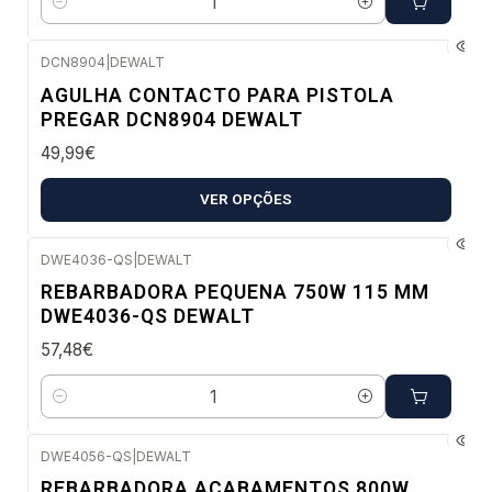
Quantidade
DCN8904
|
DEWALT
Envio em 5 a 10 dias úteis
AGULHA CONTACTO PARA PISTOLA
PREGAR DCN8904 DEWALT
49,99€
VER OPÇÕES
DWE4036-QS
|
DEWALT
Envio imediato
REBARBADORA PEQUENA 750W 115 MM
DWE4036-QS DEWALT
57,48€
Quantidade
DWE4056-QS
|
DEWALT
Envio imediato
REBARBADORA ACABAMENTOS 800W