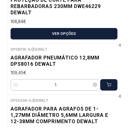
PROTEÇÃO DE CORTE PARA
REBARBADORAS 230MM DWE46229
DEWALT
106,84€
VER OPÇÕES
DPS8016-XJ
|
DEWALT
Envio imediato
AGRAFADOR PNEUMÁTICO 12,8MM
DPS8016 DEWALT
109,45€
Quantidade
DPSSX38-XJ
|
DEWALT
Envio em 5 a 10 dias úteis
AGRAFADOR PARA AGRAFOS DE 1-
1,27MM DIÂMETRO 5,6MM LARGURA E
12-38MM COMPRIMENTO DEWALT