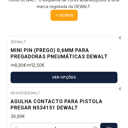
marca registada da DEWALT.
FILTROS
|
DEWALT
Envio imediato
MINI PIN (PREGO) 0,6MM PARA
PREGADORAS PNEUMÁTICAS DEWALT
8,90€
12,50€
de
até
VER OPÇÕES
N534151
|
DEWALT
Envio em 5 a 10 dias úteis
AGULHA CONTACTO PARA PISTOLA
PREGAR N534151 DEWALT
39,99€