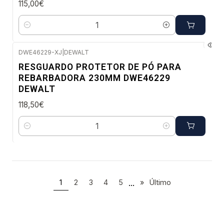
115,00€
Quantidade
DWE46229-XJ
|
DEWALT
Envio imediato
RESGUARDO PROTETOR DE PÓ PARA
REBARBADORA 230MM DWE46229
DEWALT
118,50€
Quantidade
...
1
2
3
4
5
»
Último