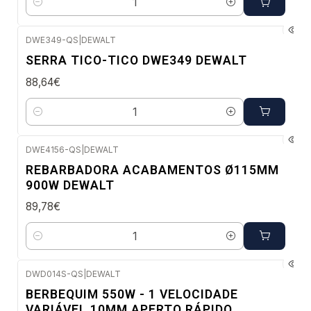
Quantidade
DWE349-QS
|
DEWALT
Envio imediato
SERRA TICO-TICO DWE349 DEWALT
88,64€
Quantidade
DWE4156-QS
|
DEWALT
Envio em 5 a 10 dias úteis
REBARBADORA ACABAMENTOS Ø115MM
900W DEWALT
89,78€
Quantidade
DWD014S-QS
|
DEWALT
Envio em 5 a 10 dias úteis
BERBEQUIM 550W - 1 VELOCIDADE
VARIÁVEL 10MM APERTO RÁPIDO