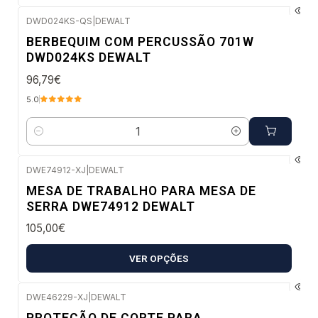
DWD024KS-QS
|
DEWALT
Envio imediato
BERBEQUIM COM PERCUSSÃO 701W
DWD024KS DEWALT
96,79€
5.0
Quantidade
DWE74912-XJ
|
DEWALT
Envio imediato
MESA DE TRABALHO PARA MESA DE
SERRA DWE74912 DEWALT
105,00€
VER OPÇÕES
DWE46229-XJ
|
DEWALT
Envio imediato