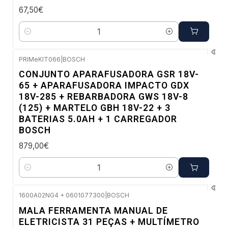
67,50€
Quantidade
PRIMeKIT066
|
BOSCH
Envio em 48 a 96 horas úteis
CONJUNTO APARAFUSADORA GSR 18V-
65 + APARAFUSADORA IMPACTO GDX
18V-285 + REBARBADORA GWS 18V-8
(125) + MARTELO GBH 18V-22 + 3
BATERIAS 5.0AH + 1 CARREGADOR
BOSCH
879,00€
Quantidade
1600A02NG4 + 0601077300
|
BOSCH
-4%
MALA FERRAMENTA MANUAL DE
DESC.
ELETRICISTA 31 PEÇAS + MULTÍMETRO
Envio em 48 a 96 horas úteis