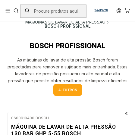
PORTES INCLUÍDOS EM ENCOMENDAS +75€ (excepto ilhas)
Início
PRODUTOS
MÁQUINAS DE LAVAR DE ALTA PRESSÃO
BOSCH PROFISSIONAL
BOSCH PROFISSIONAL
As máquinas de lavar de alta pressão Bosch foram
projectadas para remover a sujidade mais entranhada. Estas
lavadoras de pressão possuem um alto caudal e alta
pressão que permite obter resultados de limpeza eficientes
FILTROS
0600910400
|
BOSCH
Envio em 48 a 96 horas úteis
MÁQUINA DE LAVAR DE ALTA PRESSÃO
130 BAR GHP 5-55 BOSCH