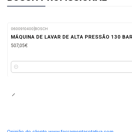
0600910400
|
BOSCH
Envio em 48 a 96 horas úteis
MÁQUINA DE LAVAR DE ALTA PRESSÃO 130 BA
507,05€
Quantidade
Opinião do cliente www.ferramentarotativa.com