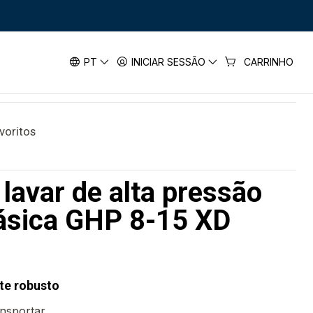
o 160 bar trifásica GHP 8-15 XD BOSCH
de alta pressão 160 bar trifásica
PT
INICIAR SESSÃO
CARRINHO
SCH
avoritos
lavar de alta pressão
fásica GHP 8-15 XD
te robusto
ansportar