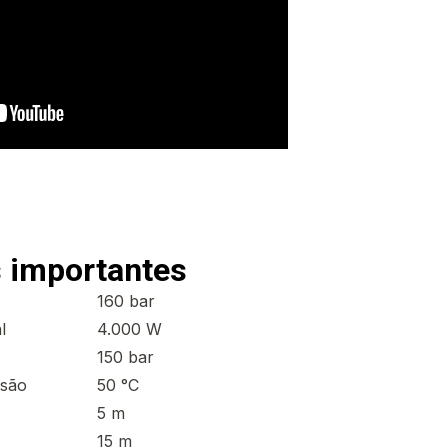
 importantes
160 bar
l
4.000 W
150 bar
ssão
50 °C
5 m
15 m