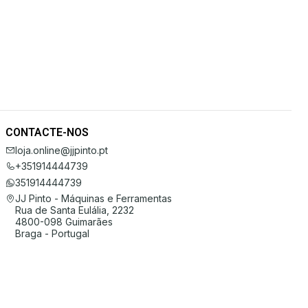
CONTACTE-NOS
loja.online@jjpinto.pt
+351914444739
351914444739
JJ Pinto - Máquinas e Ferramentas
Rua de Santa Eulália, 2232
4800-098 Guimarães
Braga - Portugal