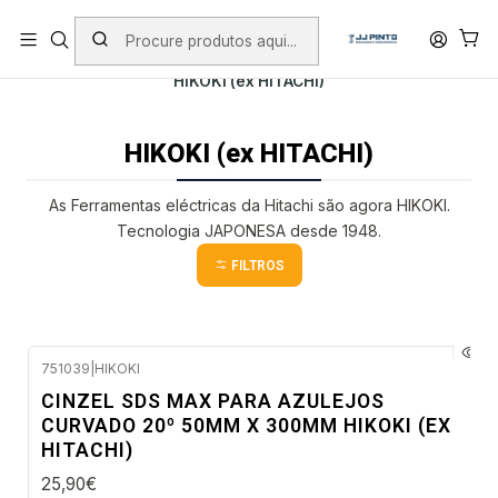
PORTES INCLUÍDOS EM ENCOMENDAS +75€ (excepto ilhas)
Início
PRODUTOS
FERRAMENTAS COM FIO
HIKOKI (ex HITACHI)
HIKOKI (ex HITACHI)
As Ferramentas eléctricas da Hitachi são agora HIKOKI.
Tecnologia JAPONESA desde 1948.
FILTROS
751039
|
HIKOKI
Esgotado
CINZEL SDS MAX PARA AZULEJOS
CURVADO 20º 50MM X 300MM HIKOKI (EX
HITACHI)
25,90€