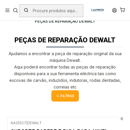
PORTES INCLUÍDOS EM ENCOMENDAS +75€ (excepto ilhas)
Início
PRODUTOS
PEÇAS DE REPARAÇÃO
PEÇAS DE REPARAÇÃO DEWALT
PEÇAS DE REPARAÇÃO DEWALT
Ajudamos a encontrar a peça de reparação original da sua
máquina Dewalt.
Aqui poderá encontrar todas as peças de reparação
disponíveis para a sua ferramenta eléctrica tais como
escovas de carvão, induzidos, indutoras, rodas dentadas,
correias etc
FILTROS
N425527
|
DEWALT
Esgotado