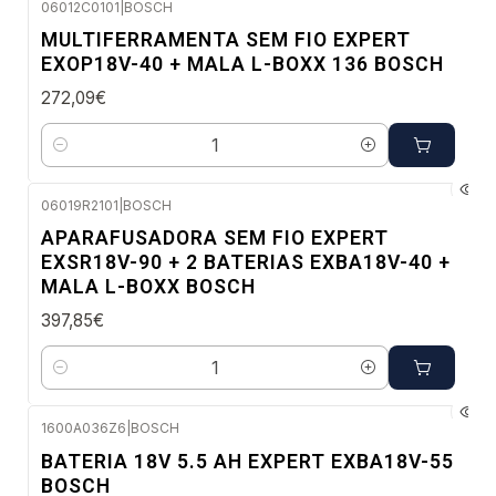
06012C0101
|
BOSCH
Envio em 48 a 96 horas úteis
MULTIFERRAMENTA SEM FIO EXPERT
EXOP18V-40 + MALA L-BOXX 136 BOSCH
272,09€
Quantidade
06019R2101
|
BOSCH
Envio imediato
APARAFUSADORA SEM FIO EXPERT
EXSR18V-90 + 2 BATERIAS EXBA18V-40 +
MALA L-BOXX BOSCH
397,85€
Quantidade
1600A036Z6
|
BOSCH
Envio em 48 a 96 horas úteis
BATERIA 18V 5.5 AH EXPERT EXBA18V-55
BOSCH