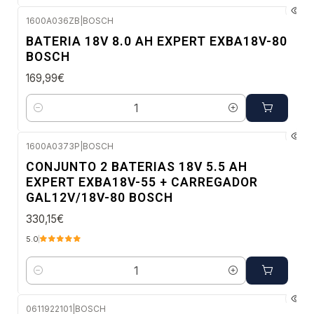
1600A036ZB
|
BOSCH
Envio em 48 a 96 horas úteis
BATERIA 18V 8.0 AH EXPERT EXBA18V-80
BOSCH
169,99€
Quantidade
1600A0373P
|
BOSCH
Envio em 48 a 96 horas úteis
CONJUNTO 2 BATERIAS 18V 5.5 AH
EXPERT EXBA18V-55 + CARREGADOR
GAL12V/18V-80 BOSCH
330,15€
5.0
Quantidade
0611922101
|
BOSCH