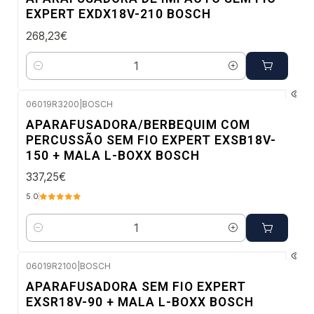
EXPERT EXDX18V-210 BOSCH
268,23€
Quantidade
06019R3200
|
BOSCH
Envio imediato
APARAFUSADORA/BERBEQUIM COM
PERCUSSÃO SEM FIO EXPERT EXSB18V-
150 + MALA L-BOXX BOSCH
337,25€
5.0
Quantidade
06019R2100
|
BOSCH
Envio em 48 a 96 horas úteis
APARAFUSADORA SEM FIO EXPERT
EXSR18V-90 + MALA L-BOXX BOSCH