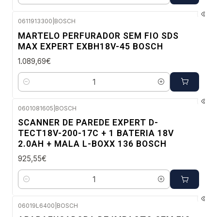
Quantidade
0611913300
|
BOSCH
Envio em 48 a 96 horas úteis
MARTELO PERFURADOR SEM FIO SDS
MAX EXPERT EXBH18V-45 BOSCH
1.089,69€
Quantidade
0601081605
|
BOSCH
Envio em 48 a 96 horas úteis
SCANNER DE PAREDE EXPERT D-
TECT18V-200-17C + 1 BATERIA 18V
2.0AH + MALA L-BOXX 136 BOSCH
925,55€
Quantidade
06019L6400
|
BOSCH
Envio imediato