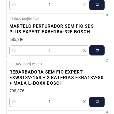
Quantidade
0611922100
|
BOSCH
Envio em 48 a 96 horas úteis
MARTELO PERFURADOR SEM FIO SDS
PLUS EXPERT EXBH18V-32F BOSCH
585,31€
Quantidade
06019M6003
|
BOSCH
Envio em 48 a 96 horas úteis
REBARBADORA SEM FIO EXPERT
EXWS18V-15S + 2 BATERIAS EXBA18V-80
+ MALA L-BOXX BOSCH
798,37€
Quantidade