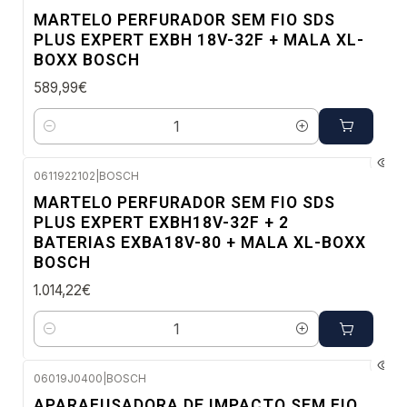
Envio em 48 a 96 horas úteis
MARTELO PERFURADOR SEM FIO SDS
PLUS EXPERT EXBH 18V-32F + MALA XL-
BOXX BOSCH
589,99€
Quantidade
0611922102
|
BOSCH
Envio imediato
MARTELO PERFURADOR SEM FIO SDS
PLUS EXPERT EXBH18V-32F + 2
BATERIAS EXBA18V-80 + MALA XL-BOXX
BOSCH
1.014,22€
Quantidade
06019J0400
|
BOSCH
Envio imediato
APARAFUSADORA DE IMPACTO SEM FIO