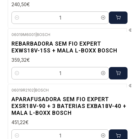
240,50€
Quantidade
06019M6001
|
BOSCH
Envio em 48 a 96 horas úteis
REBARBADORA SEM FIO EXPERT
EXWS18V-15S + MALA L-BOXX BOSCH
359,32€
Quantidade
06019R2102
|
BOSCH
Envio em 48 a 96 horas úteis
APARAFUSADORA SEM FIO EXPERT
EXSR18V-90 + 3 BATERIAS EXBA18V-40 +
MALA L-BOXX BOSCH
451,22€