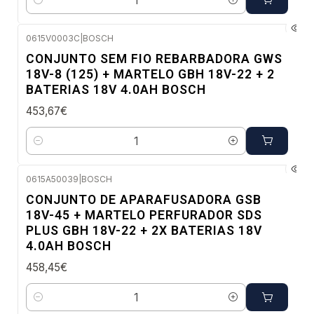
Quantidade
0615V0003C
|
BOSCH
Envio em 48 a 96 horas úteis
CONJUNTO SEM FIO REBARBADORA GWS
18V-8 (125) + MARTELO GBH 18V-22 + 2
BATERIAS 18V 4.0AH BOSCH
453,67€
Quantidade
0615A50039
|
BOSCH
Envio em 48 a 96 horas úteis
CONJUNTO DE APARAFUSADORA GSB
18V-45 + MARTELO PERFURADOR SDS
PLUS GBH 18V-22 + 2X BATERIAS 18V
4.0AH BOSCH
458,45€
Quantidade