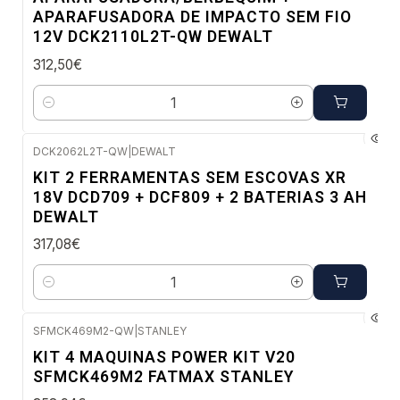
APARAFUSADORA DE IMPACTO SEM FIO
12V DCK2110L2T-QW DEWALT
312,50€
Quantidade
DCK2062L2T-QW
|
DEWALT
Envio em 5 a 10 dias úteis
KIT 2 FERRAMENTAS SEM ESCOVAS XR
18V DCD709 + DCF809 + 2 BATERIAS 3 AH
DEWALT
317,08€
Quantidade
SFMCK469M2-QW
|
STANLEY
Envio imediato
KIT 4 MAQUINAS POWER KIT V20
SFMCK469M2 FATMAX STANLEY