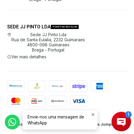
SEDE JJ PINTO LDA
PONTO DE RECOLHA
Sede JJ Pinto Lda
Rua de Santa Eulalia, 2232 Guimaraes
4800-098 Guimaraes
Braga - Portugal
Ver mais detalhes
Envie-nos uma mensagem de
2026 JJ Pinto Lda.
WhatsApp
Todos os Direitos Reservados.
Com tecnologia Jumpseller
.