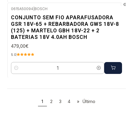
0615A50094
|
BOSCH
Envio imediato
CONJUNTO SEM FIO APARAFUSADORA
GSR 18V-65 + REBARBADORA GWS 18V-8
(125) + MARTELO GBH 18V-22 + 2
BATERIAS 18V 4.0AH BOSCH
479,00€
5.0
Quantidade
1
2
3
4
»
Último