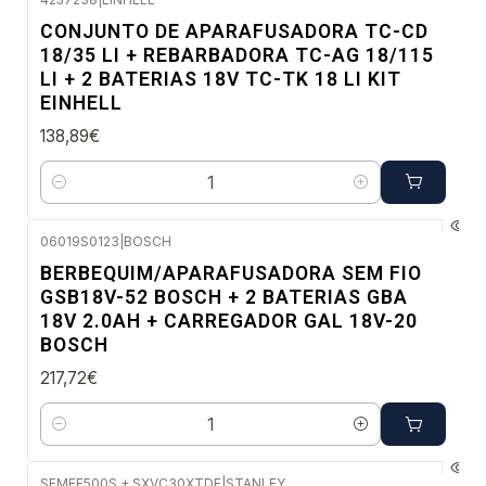
Envio imediato
CONJUNTO DE APARAFUSADORA TC-CD
18/35 LI + REBARBADORA TC-AG 18/115
LI + 2 BATERIAS 18V TC-TK 18 LI KIT
EINHELL
138,89€
Quantidade
06019S0123
|
BOSCH
Envio em 48 a 96 horas úteis
BERBEQUIM/APARAFUSADORA SEM FIO
GSB18V-52 BOSCH + 2 BATERIAS GBA
18V 2.0AH + CARREGADOR GAL 18V-20
BOSCH
217,72€
Quantidade
SFMEE500S + SXVC30XTDE
|
STANLEY