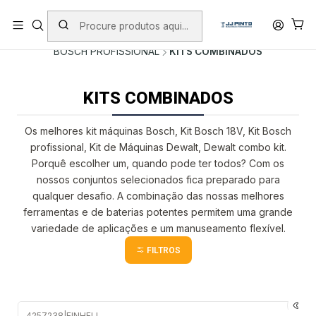
PORTES INCLUÍDOS EM ENCOMENDAS +75€ (excepto ilhas)
Início
PRODUTOS
FERRAMENTAS SEM FIO
BOSCH PROFISSIONAL
KITS COMBINADOS
KITS COMBINADOS
Os melhores kit máquinas Bosch, Kit Bosch 18V, Kit Bosch
profissional, Kit de Máquinas Dewalt, Dewalt combo kit.
Porquê escolher um, quando pode ter todos? Com os
nossos conjuntos selecionados fica preparado para
qualquer desafio. A combinação das nossas melhores
ferramentas e de baterias potentes permitem uma grande
variedade de aplicações e um manuseamento flexível.
FILTROS
4257238
|
EINHELL