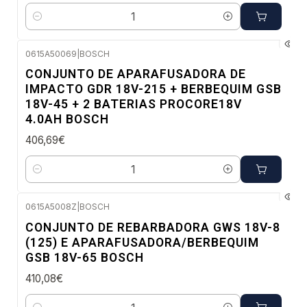
Quantidade
0615A50069
|
BOSCH
Envio em 48 a 96 horas úteis
CONJUNTO DE APARAFUSADORA DE
IMPACTO GDR 18V-215 + BERBEQUIM GSB
18V-45 + 2 BATERIAS PROCORE18V
4.0AH BOSCH
406,69€
Quantidade
0615A5008Z
|
BOSCH
Envio em 48 a 96 horas úteis
CONJUNTO DE REBARBADORA GWS 18V-8
(125) E APARAFUSADORA/BERBEQUIM
GSB 18V-65 BOSCH
410,08€