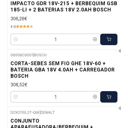
IMPACTO GDR 18V-215 + BERBEQUIM GSB
185-LI + 2 BATERIAS 18V 2.0AH BOSCH
306,26€
4.0
Quantidade
06008C9001
|
BOSCH
Envio em 48 a 96 horas úteis
CORTA-SEBES SEM FIO GHE 18V-60 +
BATERIA GBA 18V 4.0AH + CARREGADOR
BOSCH
308,52€
Quantidade
DCK2110L2T-QW
|
DEWALT
Envio em 5 a 10 dias úteis
CONJUNTO
APARAFUSADORA/BERBEQUIM +