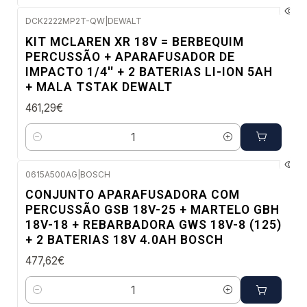
DCK2222MP2T-QW
|
DEWALT
Envio em 5 a 10 dias úteis
KIT MCLAREN XR 18V = BERBEQUIM
PERCUSSÃO + APARAFUSADOR DE
IMPACTO 1/4'' + 2 BATERIAS LI-ION 5AH
+ MALA TSTAK DEWALT
461,29€
Quantidade
0615A500AG
|
BOSCH
Envio imediato
CONJUNTO APARAFUSADORA COM
PERCUSSÃO GSB 18V-25 + MARTELO GBH
18V-18 + REBARBADORA GWS 18V-8 (125)
+ 2 BATERIAS 18V 4.0AH BOSCH
477,62€
Quantidade