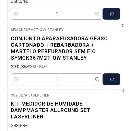
358,94€
Quantidade
SFMCK367M2T-QW
|
STANLEY
-5%
CONJUNTO APARAFUSADORA GESSO
DESC.
CARTONADO + REBARBADORA +
Envio imediato
MARTELO PERFURADOR SEM FIO
SFMCK367M2T-QW STANLEY
370,35€
389,84€
Quantidade
082.327A
|
LASERLINER
Envio em 5 a 10 dias úteis
KIT MEDIDOR DE HUMIDADE
DAMPMASTER ALLROUND SET
LASERLINER
399,99€