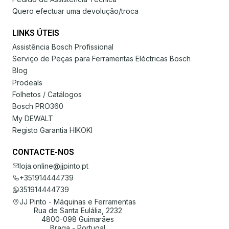
Quero efectuar uma devolução/troca
LINKS ÚTEIS
Assistência Bosch Profissional
Serviço de Peças para Ferramentas Eléctricas Bosch
Blog
Prodeals
Folhetos / Catálogos
Bosch PRO360
My DEWALT
Registo Garantia HIKOKI
CONTACTE-NOS
loja.online@jjpinto.pt
+351914444739
351914444739
JJ Pinto - Máquinas e Ferramentas
Rua de Santa Eulália, 2232
4800-098 Guimarães
Braga - Portugal