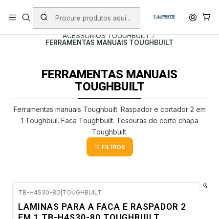
PORTES INCLUÍDOS EM ENCOMENDAS +75€ (excepto ilhas)
Início
PRODUTOS
ACESSÓRIOS
ACESSÓRIOS TOUGHBUILT
FERRAMENTAS MANUAIS TOUGHBUILT
FERRAMENTAS MANUAIS
TOUGHBUILT
Ferramentas manuais Toughbuilt. Raspador e cortador 2 em
1 Toughbuil. Faca Toughbuilt. Tesouras de corte chapa
Toughbuilt.
FILTROS
TB-H4S30-80
|
TOUGHBUILT
Envio imediato
LAMINAS PARA A FACA E RASPADOR 2
EM 1 TB-H4S30-80 TOUGHBUILT