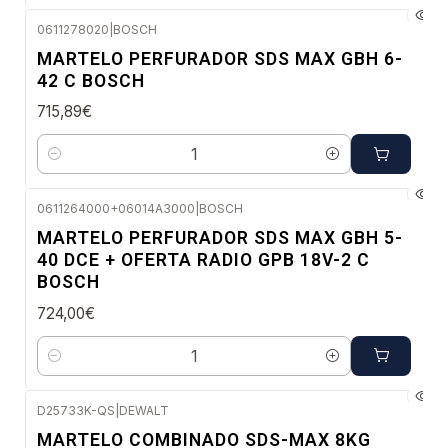
0611278020
|
BOSCH
Envio em 48 a 96 horas úteis
MARTELO PERFURADOR SDS MAX GBH 6-
42 C BOSCH
715,89€
Quantidade
0611264000+06014A3000
|
BOSCH
Envio imediato
MARTELO PERFURADOR SDS MAX GBH 5-
40 DCE + OFERTA RADIO GPB 18V-2 C
BOSCH
724,00€
Quantidade
D25733K-QS
|
DEWALT
Envio em 5 a 10 dias úteis
MARTELO COMBINADO SDS-MAX 8KG