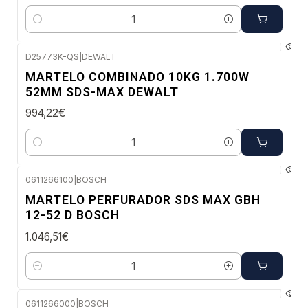
Quantidade
D25773K-QS
|
DEWALT
Envio em 5 a 10 dias úteis
MARTELO COMBINADO 10KG 1.700W
52MM SDS-MAX DEWALT
994,22€
Quantidade
0611266100
|
BOSCH
Envio em 48 a 96 horas úteis
MARTELO PERFURADOR SDS MAX GBH
12-52 D BOSCH
1.046,51€
Quantidade
0611266000
|
BOSCH