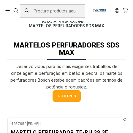
PORTES INCLUÍDOS EM ENCOMENDAS +75€ (excepto ilhas)
Início
PRODUTOS
FERRAMENTAS COM FIO
BOSCH PROFISSIONAL
MARTELOS PERFURADORES SDS MAX
MARTELOS PERFURADORES SDS
MAX
Desenvolvidos para os mais exigentes trabalhos de
cinzelagem e perfuração em betão e pedra, os martelos
perfuradores Bosch estabelecem padrões em termos de
potência e robustez.
FILTROS
4257959
|
EINHELL
Envio em 48 a 96 horas úteis
MARTELO PERFURADOR TE-RH 38 3F