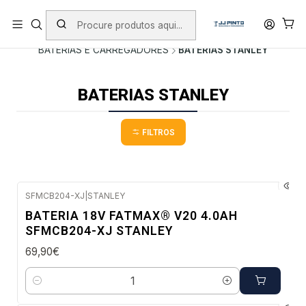
PORTES INCLUÍDOS EM ENCOMENDAS +75€ (excepto ilhas)
Início
PRODUTOS
FERRAMENTAS SEM FIO
BATERIAS E CARREGADORES
BATERIAS STANLEY
BATERIAS STANLEY
FILTROS
SFMCB204-XJ
|
STANLEY
Envio imediato
BATERIA 18V FATMAX® V20 4.0AH
SFMCB204-XJ STANLEY
69,90€
Quantidade