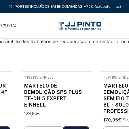
FERRAMENTAS COM FIO
BOSCH PROFISSIONAL
MARTELOS DEM
PORTES INCLUÍDOS EM ENCOMENDAS +75€ (excepto ilhas)
DS PLUS
 no âmbito dos trabalhos de recuperação e de restauro, o
4139135
|
EINHELL
4514190
|
EINHE
Envio imediato
-10%
OR
MARTELO DE
MARTELO
DESC.
 4F
DEMOLIÇÃO SPS PLUS
DEMOLIÇ
Envio em 48
L
TE-DH 5 EXPERT
SEM FIO T
EINHELL
BL - SOLO
PROFESSI
129,95€
170,95€
189