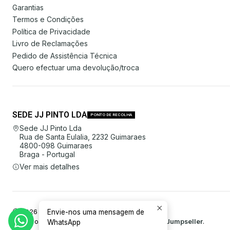
Garantias
Termos e Condições
Política de Privacidade
Livro de Reclamações
Pedido de Assistência Técnica
Quero efectuar uma devolução/troca
SEDE JJ PINTO LDA
PONTO DE RECOLHA
Sede JJ Pinto Lda
Rua de Santa Eulalia, 2232 Guimaraes
4800-098 Guimaraes
Braga - Portugal
Ver mais detalhes
2026 JJ Pinto Lda.
Envie-nos uma mensagem de
Todos os Direitos Reservados.
Com tecnologia Jumpseller
.
WhatsApp