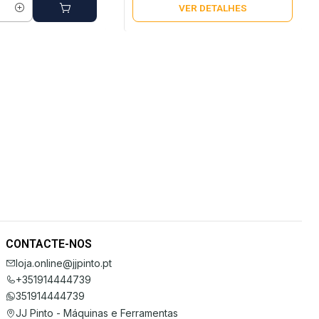
VER DETALHES
CONTACTE-NOS
loja.online@jjpinto.pt
+351914444739
351914444739
JJ Pinto - Máquinas e Ferramentas