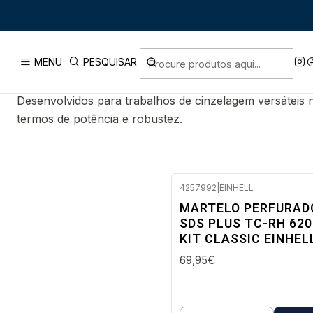
Início
PRODUTOS
MARTELOS DEMOLIDORES S
MENU
PESQUISAR
Desenvolvidos para trabalhos de cinzelagem versáteis
termos de potência e robustez.
4257992
|
EINHELL
Envio imediato
MARTELO PERFURAD
SDS PLUS TC-RH 620
KIT CLASSIC EINHEL
69,95€