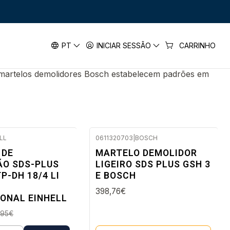
OLIDORES SDS PLUS
PT
INICIAR SESSÃO
CARRINHO
s martelos demolidores Bosch estabelecem padrões em
LL
0611320703
|
BOSCH
Esgotado
 DE
MARTELO DEMOLIDOR
ÃO SDS-PLUS
LIGEIRO SDS PLUS GSH 3
 a 96 horas úteis
P-DH 18/4 LI
E BOSCH
398,76€
ONAL EINHELL
,95€