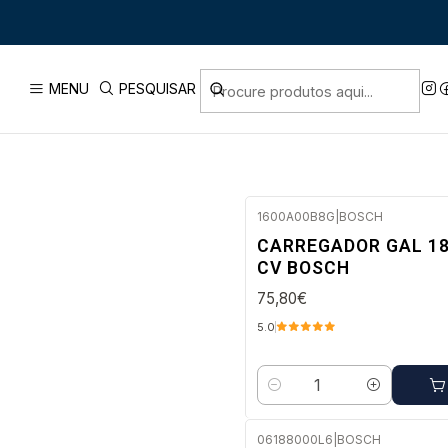
Início
PRODUTOS
CARREGADORES 18V BOSC
MENU
PESQUISAR
1600A00B8G
|
BOSCH
Envio imediato
CARREGADOR GAL 1
CV BOSCH
75,80€
5.0
Quantidade
06188000L6
|
BOSCH