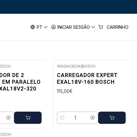
DORES 18V BOSCH
PT
INICIAR SESSÃO
CARRINHO
OSCH
1600A03D3A
|
BOSCH
ato
Envio em 48 a 96 horas úteis
DOR DE 2
CARREGADOR EXPERT
 EM PARALELO
EXAL18V-160 BOSCH
XAL18V2-320
115,00€
Quantidade
BOSCH