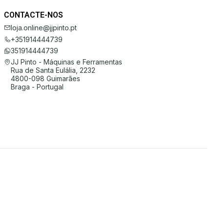
CONTACTE-NOS
loja.online@jjpinto.pt
+351914444739
351914444739
JJ Pinto - Máquinas e Ferramentas
Rua de Santa Eulália, 2232
4800-098 Guimarães
Braga - Portugal