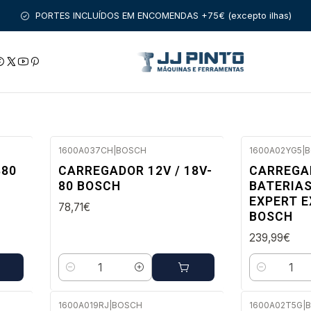
FERRAMENTAS SEM FIO
BATERIAS E CARREGADORES
CARREGA
PORTES INCLUÍDOS EM ENCOMENDAS +75€ (excepto ilhas)
H
1600A037CH
|
BOSCH
1600A02YG5
|
B
Envio em 48 a 96 horas úteis
Envio imedi
880
CARREGADOR 12V / 18V-
CARREGA
80 BOSCH
BATERIAS
EXPERT E
78,71€
BOSCH
239,99€
Quantidade
Quantidade
1600A019RJ
|
BOSCH
1600A02T5G
|