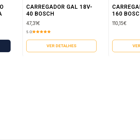
Esgotado
Esgotado
IO
CARREGADOR GAL 18V-
CARREGA
A
40 BOSCH
160 BOS
47,31€
110,15€
5.0
VER DETALHES
VER