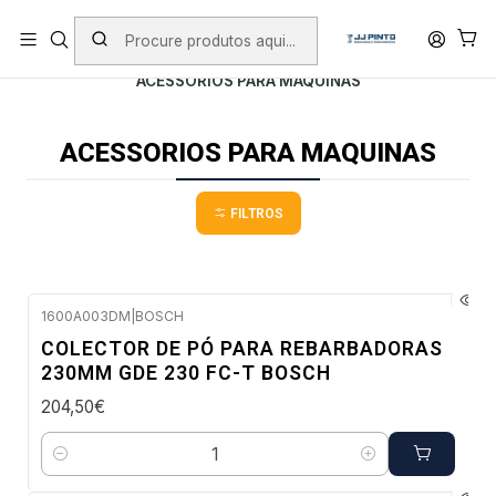
PORTES INCLUÍDOS EM ENCOMENDAS +75€ (excepto ilhas)
Início
PRODUTOS
ACESSÓRIOS
ACESSORIOS PARA MAQUINAS
ACESSORIOS PARA MAQUINAS
FILTROS
1600A003DM
|
BOSCH
Envio imediato
COLECTOR DE PÓ PARA REBARBADORAS
230MM GDE 230 FC-T BOSCH
204,50€
Quantidade