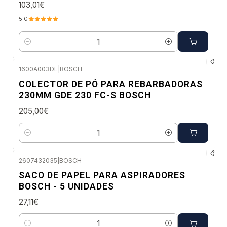
103,01€
5.0
Quantidade
1600A003DL
|
BOSCH
Envio imediato
COLECTOR DE PÓ PARA REBARBADORAS
230MM GDE 230 FC-S BOSCH
205,00€
Quantidade
2607432035
|
BOSCH
Envio em 48 a 96 horas úteis
SACO DE PAPEL PARA ASPIRADORES
BOSCH - 5 UNIDADES
27,11€