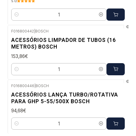
5.0
Quantidade
F016800442
|
BOSCH
Envio em 48 a 96 horas úteis
ACESSÓRIOS LIMPADOR DE TUBOS (16
METROS) BOSCH
153,86€
Quantidade
F016800446
|
BOSCH
Envio imediato
ACESSÓRIOS LANÇA TURBO/ROTATIVA
PARA GHP 5-55/500X BOSCH
94,68€
Quantidade