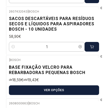
Quantidade
2607432043
|
BOSCH
Envio em 48 a 96 horas úteis
SACOS DESCARTÁVEIS PARA RESÍDUOS
SECOS E LÍQUIDOS PARA ASPIRADORES
BOSCH - 10 UNIDADES
58,90€
Quantidade
|
BOSCH
BASE FIXAÇÃO VELCRO PARA
REBARBADORAS PEQUENAS BOSCH
18,59€
19,43€
de
até
VER OPÇÕES
2608000663
|
BOSCH
Envio em 48 a 96 horas úteis