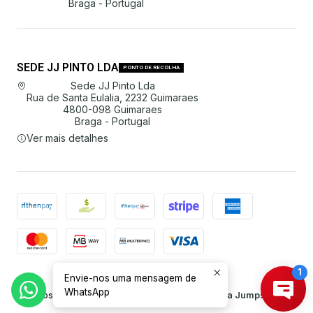
Braga - Portugal
SEDE JJ PINTO LDA
PONTO DE RECOLHA
Sede JJ Pinto Lda
Rua de Santa Eulalia, 2232 Guimaraes
4800-098 Guimaraes
Braga - Portugal
Ver mais detalhes
Envie-nos uma mensagem de
2026 JJ Pinto Lda.
WhatsApp
Todos os Direitos Reservados.
Com tecnologia Jumpseller
.