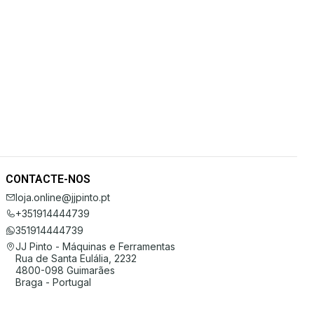
CONTACTE-NOS
loja.online@jjpinto.pt
+351914444739
351914444739
JJ Pinto - Máquinas e Ferramentas
Rua de Santa Eulália, 2232
4800-098 Guimarães
Braga - Portugal