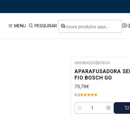
Início
MÁQUINAS E BATERIAS DE 3
MENU
PESQUISAR
06019H2201
|
BOSCH
Envio imediato
APARAFUSADORA S
FIO BOSCH GO
79,78€
5.0
Quantidade