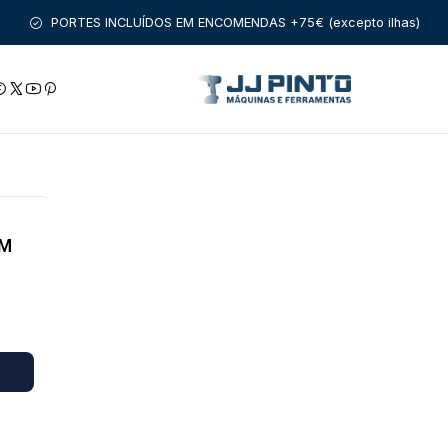
PRODUTOS
FERRAMENTAS SEM FIO
MÁQUINAS E BATERIAS DE 3
PORTES INCLUÍDOS EM ENCOMENDAS +75€ (excepto ilhas)
,6 VOLTS
EM