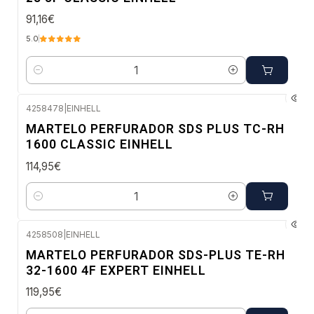
91,16€
5.0
Quantidade
4258478
|
EINHELL
Envio em 48 a 96 horas úteis
MARTELO PERFURADOR SDS PLUS TC-RH
1600 CLASSIC EINHELL
114,95€
Quantidade
4258508
|
EINHELL
Envio imediato
MARTELO PERFURADOR SDS-PLUS TE-RH
32-1600 4F EXPERT EINHELL
119,95€