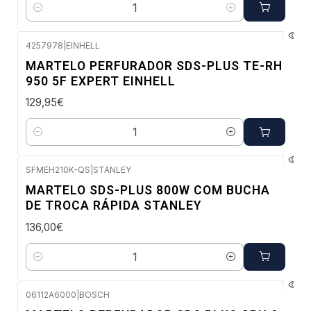
Quantidade
4257978
|
EINHELL
Envio em 48 a 96 horas úteis
MARTELO PERFURADOR SDS-PLUS TE-RH
950 5F EXPERT EINHELL
129,95€
Quantidade
SFMEH210K-QS
|
STANLEY
Envio em 5 a 10 dias úteis
MARTELO SDS-PLUS 800W COM BUCHA
DE TROCA RÁPIDA STANLEY
136,00€
Quantidade
06112A6000
|
BOSCH
Envio imediato