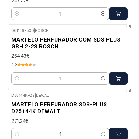
247,72€
Quantidade
0611267500
|
BOSCH
Envio imediato
MARTELO PERFURADOR COM SDS PLUS
GBH 2-28 BOSCH
264,43€
4.0
Quantidade
D25144K-QS
|
DEWALT
Envio em 5 a 10 dias úteis
MARTELO PERFURADOR SDS-PLUS
D25144K DEWALT
271,24€
Quantidade