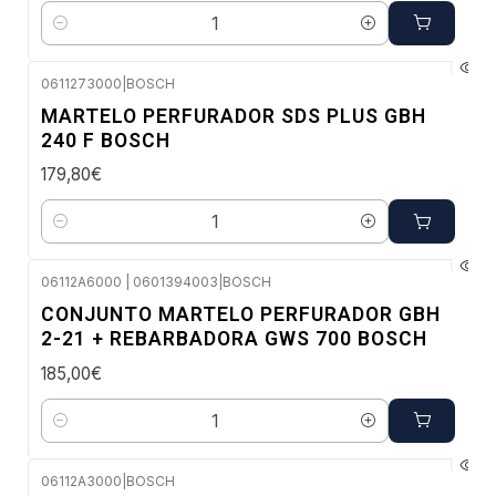
Quantidade
0611273000
|
BOSCH
Envio imediato
MARTELO PERFURADOR SDS PLUS GBH
240 F BOSCH
179,80€
Quantidade
06112A6000 | 0601394003
|
BOSCH
Envio em 48 a 96 horas úteis
CONJUNTO MARTELO PERFURADOR GBH
2-21 + REBARBADORA GWS 700 BOSCH
185,00€
Quantidade
06112A3000
|
BOSCH