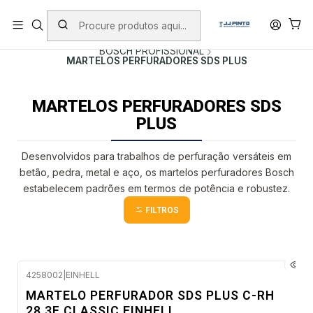
PORTES INCLUÍDOS EM ENCOMENDAS +75€ (excepto ilhas)
Início
PRODUTOS
FERRAMENTAS COM FIO
BOSCH PROFISSIONAL
MARTELOS PERFURADORES SDS PLUS
MARTELOS PERFURADORES SDS
PLUS
Desenvolvidos para trabalhos de perfuração versáteis em
betão, pedra, metal e aço, os martelos perfuradores Bosch
estabelecem padrões em termos de potência e robustez.
FILTROS
4258002
|
EINHELL
Envio em 48 a 96 horas úteis
MARTELO PERFURADOR SDS PLUS C-RH
28 3F CLASSIC EINHELL