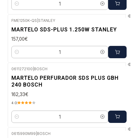
Quantidade
FME1250K-QS
|
STANLEY
Envio em 5 a 10 dias úteis
MARTELO SDS-PLUS 1.250W STANLEY
157,00€
Quantidade
0611272100
|
BOSCH
Envio imediato
MARTELO PERFURADOR SDS PLUS GBH
240 BOSCH
162,33€
4.0
Quantidade
0615990M99
|
BOSCH
Envio imediato