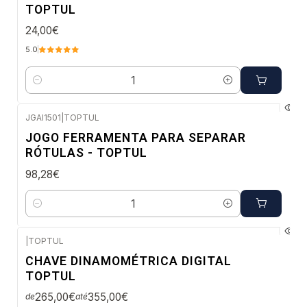
TOPTUL
24,00€
5.0
Quantidade
JGAI1501
|
TOPTUL
Envio em 2 a 5 dias úteis
JOGO FERRAMENTA PARA SEPARAR
RÓTULAS - TOPTUL
98,28€
Quantidade
|
TOPTUL
Envio em 48 a 96 horas úteis
CHAVE DINAMOMÉTRICA DIGITAL
TOPTUL
265,00€
355,00€
de
até