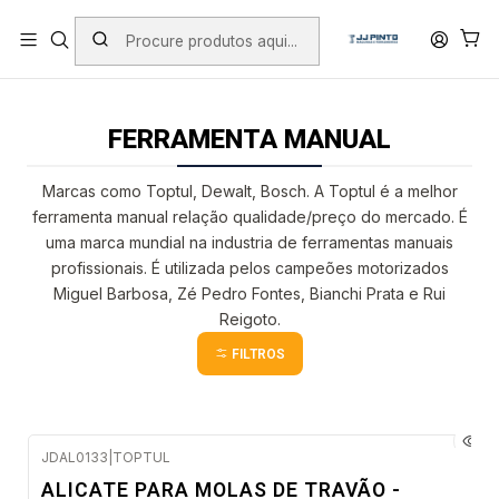
PORTES INCLUÍDOS EM ENCOMENDAS +75€ (excepto ilhas)
Início
PRODUTOS
FERRAMENTA MANUAL
FERRAMENTA MANUAL
Marcas como Toptul, Dewalt, Bosch. A Toptul é a melhor
ferramenta manual relação qualidade/preço do mercado. É
uma marca mundial na industria de ferramentas manuais
profissionais. É utilizada pelos campeões motorizados
Miguel Barbosa, Zé Pedro Fontes, Bianchi Prata e Rui
Reigoto.
FILTROS
JDAL0133
|
TOPTUL
Envio em 2 a 5 dias úteis
ALICATE PARA MOLAS DE TRAVÃO -