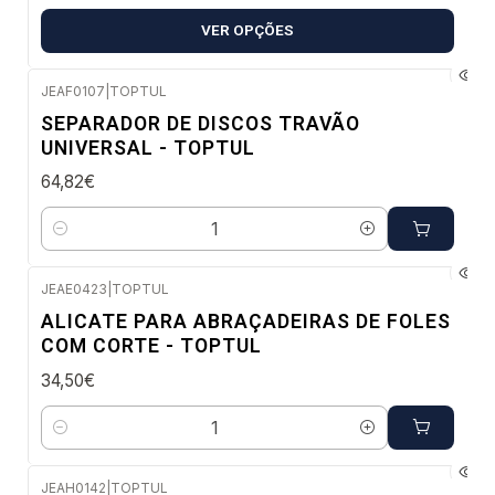
VER OPÇÕES
JEAF0107
|
TOPTUL
Envio em 2 a 5 dias úteis
SEPARADOR DE DISCOS TRAVÃO
UNIVERSAL - TOPTUL
64,82€
Quantidade
JEAE0423
|
TOPTUL
Envio em 48 a 96 horas úteis
ALICATE PARA ABRAÇADEIRAS DE FOLES
COM CORTE - TOPTUL
34,50€
Quantidade
JEAH0142
|
TOPTUL