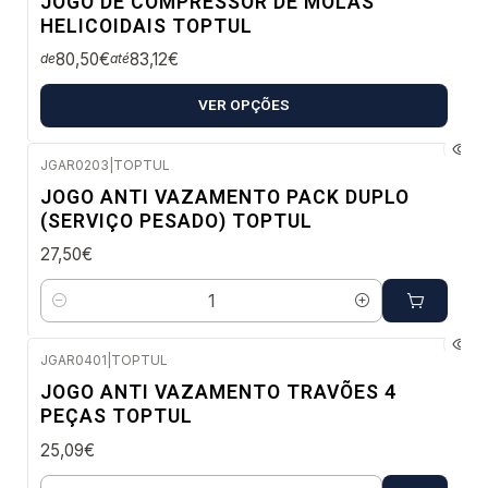
JOGO DE COMPRESSOR DE MOLAS
HELICOIDAIS TOPTUL
80,50€
83,12€
de
até
VER OPÇÕES
JGAR0203
|
TOPTUL
Envio em 48 a 96 horas úteis
JOGO ANTI VAZAMENTO PACK DUPLO
(SERVIÇO PESADO) TOPTUL
27,50€
Quantidade
JGAR0401
|
TOPTUL
Confirme disponibilidade
JOGO ANTI VAZAMENTO TRAVÕES 4
PEÇAS TOPTUL
25,09€