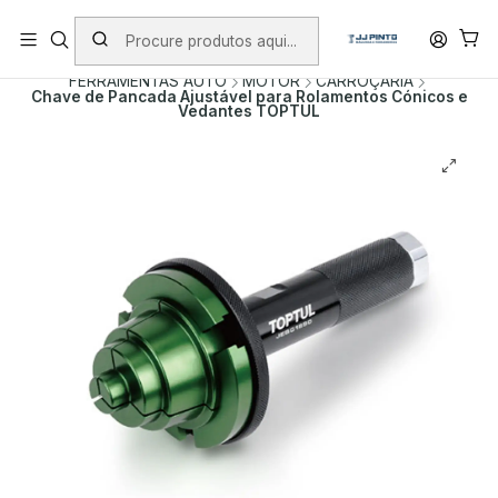
PORTES INCLUÍDOS EM ENCOMENDAS +75€ (excepto ilhas)
Início
PRODUTOS
FERRAMENTA MANUAL
FERRAMENTAS AUTO
MOTOR
CARROÇARIA
Chave de Pancada Ajustável para Rolamentos Cónicos e
Vedantes TOPTUL