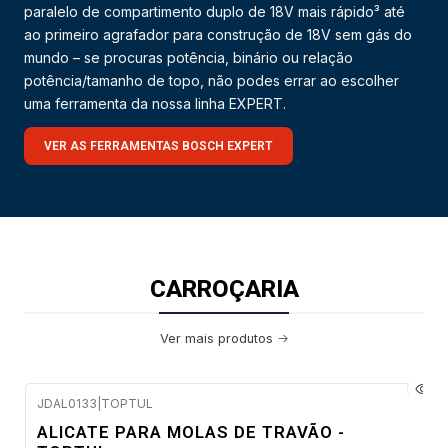
paralelo de compartimento duplo de 18V mais rápido³ até
ao primeiro agrafador para construção de 18V sem gás do
mundo – se procuras potência, binário ou relação
potência/tamanho de topo, não podes errar ao escolher
uma ferramenta da nossa linha EXPERT.
VER AS FERRAMENTAS BOSCH EXPERT
CARROÇARIA
Ver mais produtos
JDAL0133
|
TOPTUL
Envio em 2 a 5 dias úteis
ALICATE PARA MOLAS DE TRAVÃO -