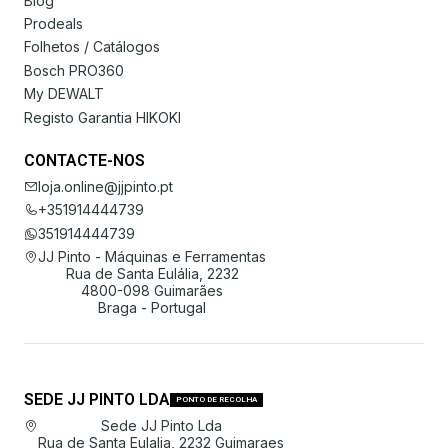
Blog
Prodeals
Folhetos / Catálogos
Bosch PRO360
My DEWALT
Registo Garantia HIKOKI
CONTACTE-NOS
loja.online@jjpinto.pt
+351914444739
351914444739
JJ Pinto - Máquinas e Ferramentas
Rua de Santa Eulália, 2232
4800-098 Guimarães
Braga - Portugal
SEDE JJ PINTO LDA
PONTO DE RECOLHA
Sede JJ Pinto Lda
Rua de Santa Eulalia, 2232 Guimaraes