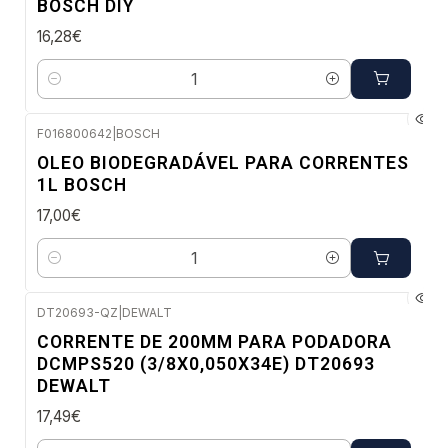
BOSCH DIY
16,28€
Quantidade
F016800642
|
BOSCH
Envio em 48 a 96 horas úteis
OLEO BIODEGRADÁVEL PARA CORRENTES
1L BOSCH
17,00€
Quantidade
DT20693-QZ
|
DEWALT
Envio imediato
CORRENTE DE 200MM PARA PODADORA
NOVO
DCMPS520 (3/8X0,050X34E) DT20693
DEWALT
17,49€