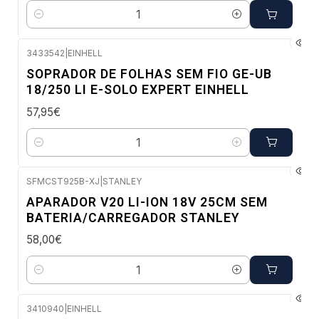
Quantidade
3433542
|
EINHELL
Envio imediato
SOPRADOR DE FOLHAS SEM FIO GE-UB
18/250 LI E-SOLO EXPERT EINHELL
57,95€
Quantidade
SFMCST925B-XJ
|
STANLEY
Envio em 5 a 10 dias úteis
APARADOR V20 LI-ION 18V 25CM SEM
BATERIA/CARREGADOR STANLEY
58,00€
Quantidade
3410940
|
EINHELL
Envio em 48 a 96 horas úteis