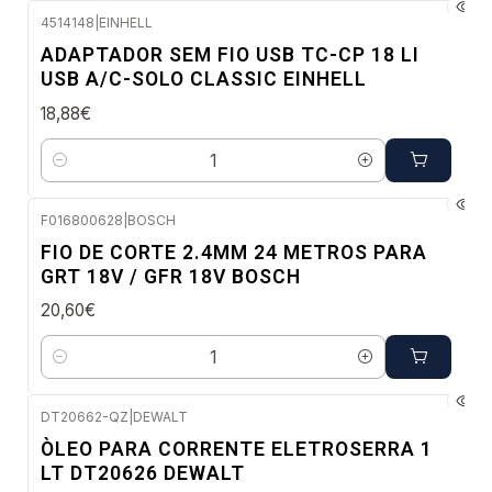
4514148
|
EINHELL
Envio em 48 a 96 horas úteis
ADAPTADOR SEM FIO USB TC-CP 18 LI
USB A/C-SOLO CLASSIC EINHELL
18,88€
Quantidade
F016800628
|
BOSCH
Envio em 48 a 96 horas úteis
FIO DE CORTE 2.4MM 24 METROS PARA
GRT 18V / GFR 18V BOSCH
20,60€
Quantidade
DT20662-QZ
|
DEWALT
Envio imediato
ÒLEO PARA CORRENTE ELETROSERRA 1
NOVO
LT DT20626 DEWALT