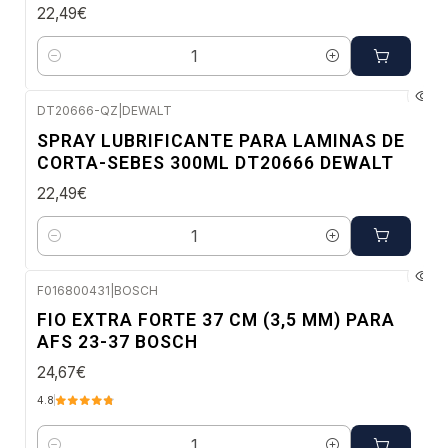
22,49€
Quantidade
DT20666-QZ
|
DEWALT
Envio imediato
SPRAY LUBRIFICANTE PARA LAMINAS DE
NOVO
CORTA-SEBES 300ML DT20666 DEWALT
22,49€
Quantidade
F016800431
|
BOSCH
Envio imediato
FIO EXTRA FORTE 37 CM (3,5 MM) PARA
AFS 23-37 BOSCH
24,67€
4.8