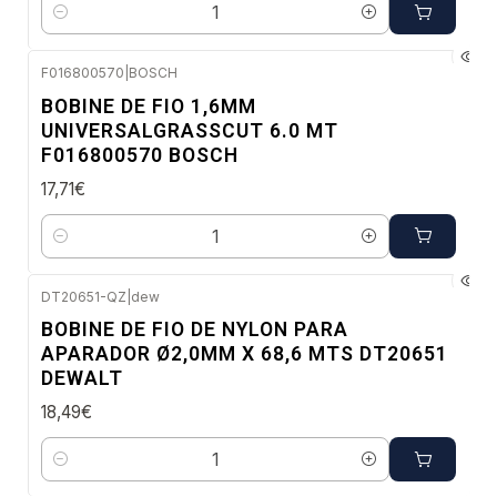
Quantidade
F016800570
|
BOSCH
Envio em 48 a 96 horas úteis
BOBINE DE FIO 1,6MM
UNIVERSALGRASSCUT 6.0 MT
F016800570 BOSCH
17,71€
Quantidade
DT20651-QZ
|
dew
Envio imediato
BOBINE DE FIO DE NYLON PARA
NOVO
APARADOR Ø2,0MM X 68,6 MTS DT20651
DEWALT
18,49€
Quantidade