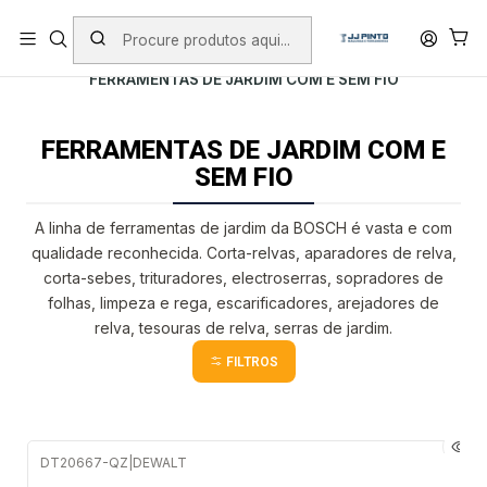
PORTES INCLUÍDOS EM ENCOMENDAS +75€ (excepto ilhas)
Início
PRODUTOS
FERRAMENTAS COM FIO
FERRAMENTAS DE JARDIM COM E SEM FIO
FERRAMENTAS DE JARDIM COM E
SEM FIO
A linha de ferramentas de jardim da BOSCH é vasta e com
qualidade reconhecida. Corta-relvas, aparadores de relva,
corta-sebes, trituradores, electroserras, sopradores de
folhas, limpeza e rega, escarificadores, arejadores de
relva, tesouras de relva, serras de jardim.
FILTROS
DT20667-QZ
|
DEWALT
Envio imediato