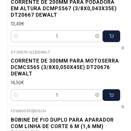
CORRENTE DE 200MM PARA PODADORA
NOVO
EM ALTURA DCMPS567 (3/8X0,043X35E)
DT20667 DEWALT
13,49€
Quantidade
DT20676-QZ
|
DEWALT
Envio imediato
CORRENTE DE 300MM PARA MOTOSERRA
NOVO
DCMCS565 (3/8X0,050X45E) DT20676
DEWALT
14,50€
Quantidade
F016800351
|
BOSCH
Envio em 48 a 96 horas úteis
BOBINE DE FIO DUPLO PARA APARADOR
COM LINHA DE CORTE 6 M (1,6 MM)