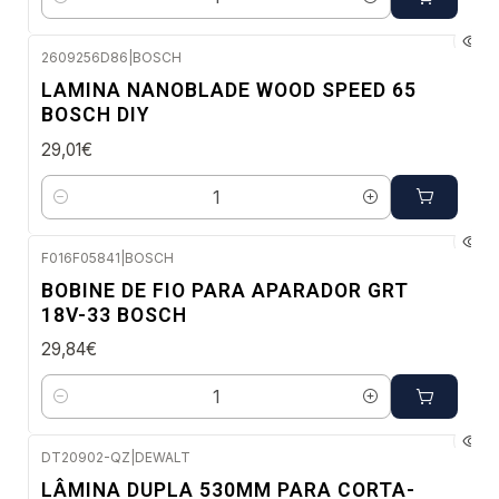
Quantidade
2609256D86
|
BOSCH
Envio em 48 a 96 horas úteis
LAMINA NANOBLADE WOOD SPEED 65
BOSCH DIY
29,01€
Quantidade
F016F05841
|
BOSCH
Envio em 48 a 96 horas úteis
BOBINE DE FIO PARA APARADOR GRT
18V-33 BOSCH
29,84€
Quantidade
DT20902-QZ
|
DEWALT
Envio imediato
LÂMINA DUPLA 530MM PARA CORTA-