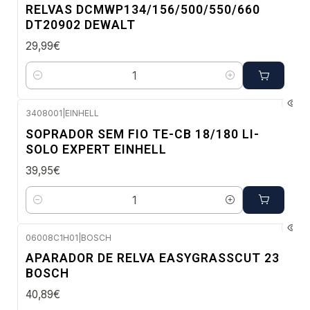
NOVO
RELVAS DCMWP134/156/500/550/660
DT20902 DEWALT
29,99€
Quantidade
3408001
|
EINHELL
Envio imediato
SOPRADOR SEM FIO TE-CB 18/180 LI-
SOLO EXPERT EINHELL
39,95€
Quantidade
06008C1H01
|
BOSCH
Envio em 48 a 96 horas úteis
APARADOR DE RELVA EASYGRASSCUT 23
BOSCH
40,89€