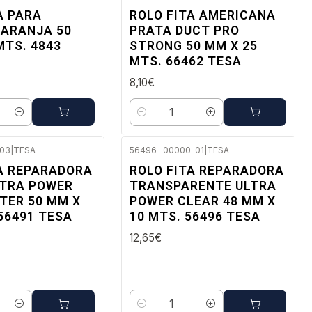
ato
Envio imediato
A PARA
ROLO FITA AMERICANA
LARANJA 50
PRATA DUCT PRO
MTS. 4843
STRONG 50 MM X 25
MTS. 66462 TESA
8,10€
Quantidade
-03
|
TESA
56496 -00000-01
|
TESA
ato
Envio imediato
A REPARADORA
ROLO FITA REPARADORA
LTRA POWER
TRANSPARENTE ULTRA
TER 50 MM X
POWER CLEAR 48 MM X
 56491 TESA
10 MTS. 56496 TESA
12,65€
Quantidade