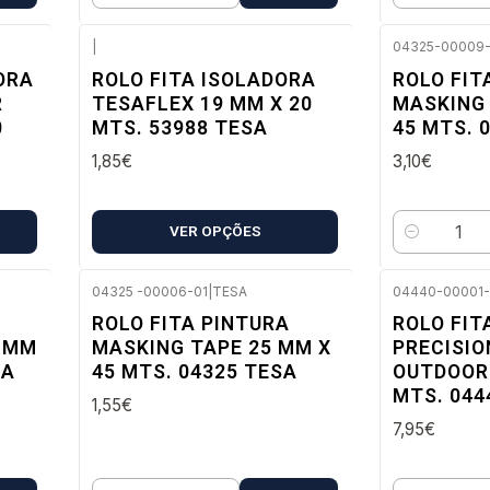
|
04325-00009-
Envio imediato
Envio imedi
ORA
ROLO FITA ISOLADORA
ROLO FIT
R
TESAFLEX 19 MM X 20
MASKING 
0
MTS. 53988 TESA
45 MTS. 
1,85€
3,10€
VER OPÇÕES
Quantidade
04325 -00006-01
|
TESA
04440-00001-
Envio imediato
Envio imedi
ROLO FITA PINTURA
ROLO FIT
0 MM
MASKING TAPE 25 MM X
PRECISI
SA
45 MTS. 04325 TESA
OUTDOOR 
MTS. 044
1,55€
7,95€