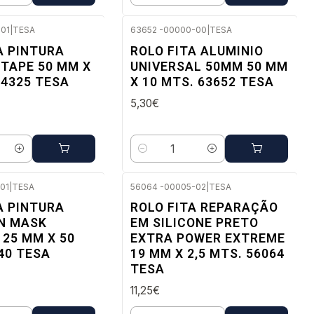
01
|
TESA
63652 -00000-00
|
TESA
ato
Envio imediato
A PINTURA
ROLO FITA ALUMINIO
TAPE 50 MM X
UNIVERSAL 50ΜM 50 MM
04325 TESA
X 10 MTS. 63652 TESA
5,30€
Quantidade
01
|
TESA
56064 -00005-02
|
TESA
ato
Envio imediato
A PINTURA
ROLO FITA REPARAÇÃO
ON MASK
EM SILICONE PRETO
25 MM X 50
EXTRA POWER EXTREME
40 TESA
19 MM X 2,5 MTS. 56064
TESA
11,25€