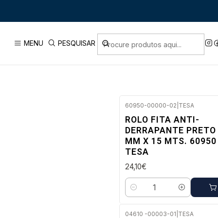
FITAS ADESIVAS
MENU
PESQUISAR
60950-00000-02
|
TESA
Envio imediato
ROLO FITA ANTI-
DERRAPANTE PRETO
MM X 15 MTS. 60950
TESA
24,10€
Quantidade
04610 -00003-01
|
TESA