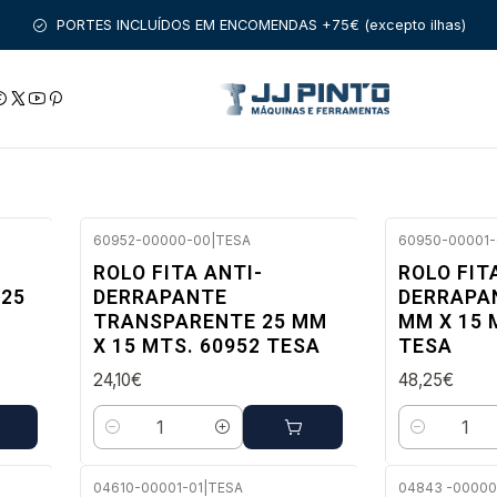
Início
PRODUTOS
FIXAÇÃO
FITAS ADESIVAS
PORTES INCLUÍDOS EM ENCOMENDAS +75€ (excepto ilhas)
60952-00000-00
|
TESA
60950-00001-
Envio imediato
Envio imedi
ROLO FITA ANTI-
ROLO FIT
 25
DERRAPANTE
DERRAPA
TRANSPARENTE 25 MM
MM X 15 
X 15 MTS. 60952 TESA
TESA
24,10€
48,25€
Quantidade
Quantidade
04610-00001-01
|
TESA
04843 -00000