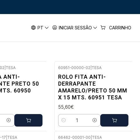
PT
INICIAR SESSÃO
CARRINHO
02
|
TESA
60951-00000-02
|
TESA
ato
Envio imediato
A ANTI-
ROLO FITA ANTI-
NTE PRETO 50
DERRAPANTE
MTS. 60950
AMARELO/PRETO 50 MM
X 15 MTS. 60951 TESA
55,60€
Quantidade
-17
|
TESA
66462-00001-00
|
TESA