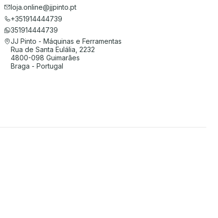
loja.online@jjpinto.pt
+351914444739
351914444739
JJ Pinto - Máquinas e Ferramentas
Rua de Santa Eulália, 2232
4800-098 Guimarães
Braga - Portugal