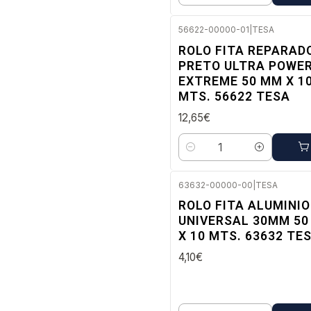
56622-00000-01
|
TESA
Envio imediato
ROLO FITA REPARAD
PRETO ULTRA POWE
EXTREME 50 MM X 1
MTS. 56622 TESA
12,65€
Quantidade
63632-00000-00
|
TESA
Envio imediato
ROLO FITA ALUMINIO
UNIVERSAL 30ΜM 5
X 10 MTS. 63632 TE
4,10€