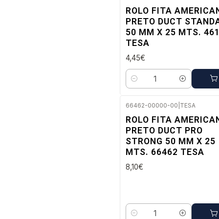
Envio imediato
ROLO FITA AMERICA
PRETO DUCT STAND
50 MM X 25 MTS. 46
TESA
4,45€
Quantidade
66462-00000-00
|
TESA
Envio imediato
ROLO FITA AMERICA
PRETO DUCT PRO
STRONG 50 MM X 25
MTS. 66462 TESA
8,10€
Quantidade