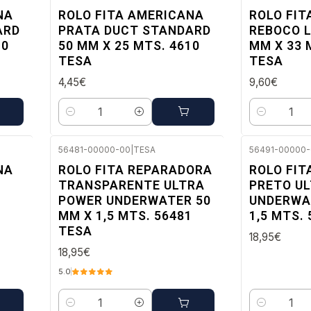
Envio imediato
Envio imedi
NA
ROLO FITA AMERICANA
ROLO FIT
ARD
PRATA DUCT STANDARD
REBOCO 
10
50 MM X 25 MTS. 4610
MM X 33 
TESA
TESA
4,45€
9,60€
Quantidade
Quantidade
56481-00000-00
|
TESA
56491-00000
Envio imediato
Envio imedi
NA
ROLO FITA REPARADORA
ROLO FIT
TRANSPARENTE ULTRA
PRETO U
POWER UNDERWATER 50
UNDERWA
MM X 1,5 MTS. 56481
1,5 MTS.
TESA
18,95€
18,95€
5.0
Quantidade
Quantidade