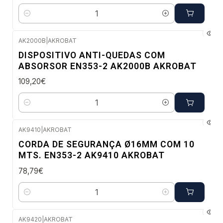
Quantidade
AK2000B
|
AKROBAT
Envio em 48 a 96 horas úteis
DISPOSITIVO ANTI-QUEDAS COM
ABSORSOR EN353-2 AK2000B AKROBAT
109,20€
Quantidade
AK9410
|
AKROBAT
Envio em 48 a 96 horas úteis
CORDA DE SEGURANÇA Ø16MM COM 10
MTS. EN353-2 AK9410 AKROBAT
78,79€
Quantidade
AK9420
|
AKROBAT