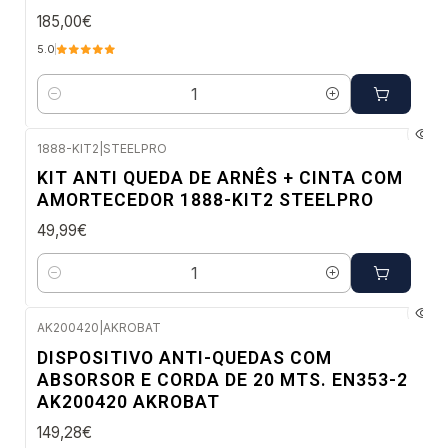
185,00€
5.0
Quantidade
1888-KIT2
|
STEELPRO
Envio imediato
KIT ANTI QUEDA DE ARNÊS + CINTA COM
AMORTECEDOR 1888-KIT2 STEELPRO
49,99€
Quantidade
AK200420
|
AKROBAT
Envio em 48 a 96 horas úteis
DISPOSITIVO ANTI-QUEDAS COM
ABSORSOR E CORDA DE 20 MTS. EN353-2
AK200420 AKROBAT
149,28€