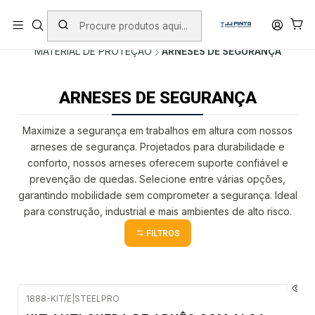
PORTES INCLUÍDOS EM ENCOMENDAS +75€ (excepto ilhas)
Início
PRODUTOS
ACESSÓRIOS
MATERIAL DE PROTEÇÃO
ARNESES DE SEGURANÇA
ARNESES DE SEGURANÇA
Maximize a segurança em trabalhos em altura com nossos
arneses de segurança. Projetados para durabilidade e
conforto, nossos arneses oferecem suporte confiável e
prevenção de quedas. Selecione entre várias opções,
garantindo mobilidade sem comprometer a segurança. Ideal
para construção, industrial e mais ambientes de alto risco.
FILTROS
1888-KIT/E
|
STEELPRO
Envio imediato