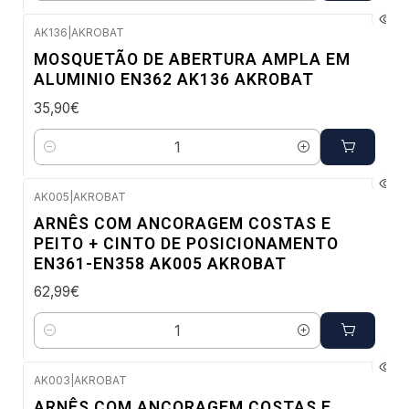
AK136
|
AKROBAT
Envio em 48 a 96 horas úteis
MOSQUETÃO DE ABERTURA AMPLA EM
ALUMINIO EN362 AK136 AKROBAT
35,90€
Quantidade
AK005
|
AKROBAT
Envio em 48 a 96 horas úteis
ARNÊS COM ANCORAGEM COSTAS E
PEITO + CINTO DE POSICIONAMENTO
EN361-EN358 AK005 AKROBAT
62,99€
Quantidade
AK003
|
AKROBAT
Envio em 48 a 96 horas úteis
ARNÊS COM ANCORAGEM COSTAS E