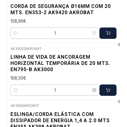
Envio em 48 a 96 horas úteis
CORDA DE SEGURANÇA Ø16MM COM 20
MTS. EN353-2 AK9420 AKROBAT
158,99€
Quantidade
AK3000
|
AKROBAT
Envio em 48 a 96 horas úteis
LINHA DE VIDA DE ANCORAGEM
HORIZONTAL TEMPORÁRIA DE 20 MTS.
EN795-B AK3000
108,50€
Quantidade
AK398
|
AKROBAT
Envio em 48 a 96 horas úteis
ESLINGA/CORDA ELÁSTICA COM
DISSIPADOR DE ENERGIA 1,4 A 2.0 MTS
EN355 AK398 AKROBAT