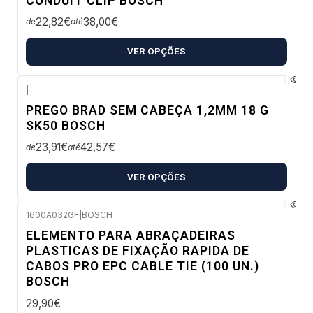
CONDUIT CLIP BOSCH
22,82€
38,00€
de
até
VER OPÇÕES
|
Envio em 48 a 96 horas úteis
PREGO BRAD SEM CABEÇA 1,2MM 18 G
SK50 BOSCH
23,91€
42,57€
de
até
VER OPÇÕES
1600A032GF
|
BOSCH
Envio em 48 a 96 horas úteis
ELEMENTO PARA ABRAÇADEIRAS
PLASTICAS DE FIXAÇÃO RAPIDA DE
CABOS PRO EPC CABLE TIE (100 UN.)
BOSCH
29,90€