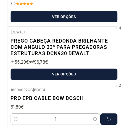
5.0
VER OPÇÕES
|
DEWALT
Envio imediato
PREGO CABEÇA REDONDA BRILHANTE
COM ANGULO 33º PARA PREGADORAS
ESTRUTURAS DCN930 DEWALT
55,29€
96,78€
de
até
VER OPÇÕES
1600A032GC
|
BOSCH
Envio em 48 a 96 horas úteis
PRO EPB CABLE BOW BOSCH
61,89€
Quantidade