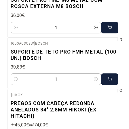
SUPORTE PRO FME-M8 METAL COM
ROSCA EXTERNA M8 BOSCH
36,00€
Quantidade
1600A03C2W
|
BOSCH
Envio em 48 a 96 horas úteis
SUPORTE DE TETO PRO FMH METAL (100
UN.) BOSCH
39,89€
Quantidade
|
HIKOKI
Envio imediato
PREGOS COM CABEÇA REDONDA
ANELADOS 34° 2,8MM HIKOKI (EX.
HITACHI)
45,00€
74,00€
de
até