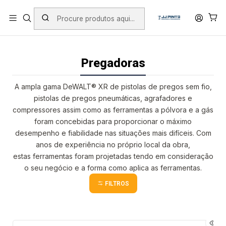
PORTES INCLUÍDOS EM ENCOMENDAS +75€ (excepto ilhas)
Início
PRODUTOS
FERRAMENTAS SEM FIO
Pregadoras
Pregadoras
A ampla gama DeWALT® XR de pistolas de pregos sem fio,
pistolas de pregos pneumáticas, agrafadores e
compressores assim como as ferramentas a pólvora e a gás
foram concebidas para proporcionar o máximo
desempenho e fiabilidade nas situações mais difíceis. Com
anos de experiência no próprio local da obra,
estas ferramentas foram projetadas tendo em consideração
o seu negócio e a forma como aplica as ferramentas.
FILTROS