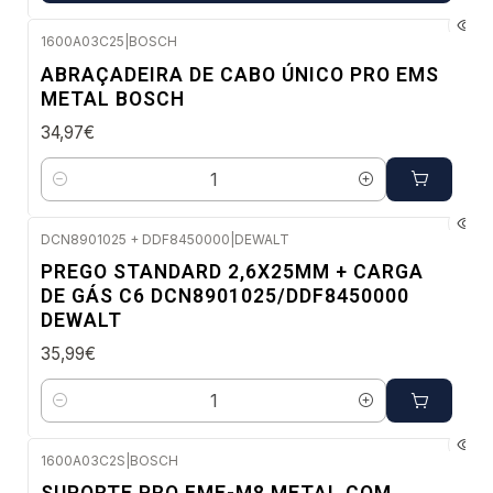
1600A03C25
|
BOSCH
Envio em 48 a 96 horas úteis
ABRAÇADEIRA DE CABO ÚNICO PRO EMS
METAL BOSCH
34,97€
Quantidade
DCN8901025 + DDF8450000
|
DEWALT
Envio imediato
PREGO STANDARD 2,6X25MM + CARGA
DE GÁS C6 DCN8901025/DDF8450000
DEWALT
35,99€
Quantidade
1600A03C2S
|
BOSCH
Envio em 48 a 96 horas úteis