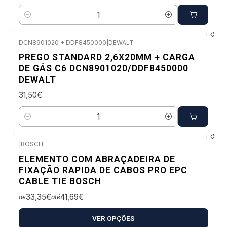
Quantidade
DCN8901020 + DDF8450000
|
DEWALT
Envio imediato
PREGO STANDARD 2,6X20MM + CARGA
DE GÁS C6 DCN8901020/DDF8450000
DEWALT
31,50€
Quantidade
|
BOSCH
Envio em 48 a 96 horas úteis
ELEMENTO COM ABRAÇADEIRA DE
FIXAÇÃO RAPIDA DE CABOS PRO EPC
CABLE TIE BOSCH
33,35€
41,69€
de
até
VER OPÇÕES