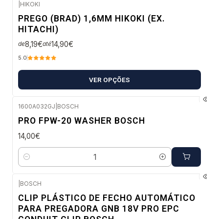
|
HIKOKI
Envio imediato
PREGO (BRAD) 1,6MM HIKOKI (EX.
HITACHI)
8,19€
14,90€
de
até
5.0
VER OPÇÕES
1600A032GJ
|
BOSCH
Envio em 48 a 96 horas úteis
PRO FPW-20 WASHER BOSCH
14,00€
Quantidade
|
BOSCH
Envio em 48 a 96 horas úteis
CLIP PLÁSTICO DE FECHO AUTOMÁTICO
PARA PREGADORA GNB 18V PRO EPC