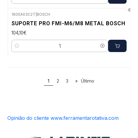
Quantidade
1600A03C2T
|
BOSCH
Envio em 48 a 96 horas úteis
SUPORTE PRO FMI-M6/M8 METAL BOSCH
104,10€
Quantidade
1
2
3
»
Último
Opinião do cliente www.ferramentarotativa.com