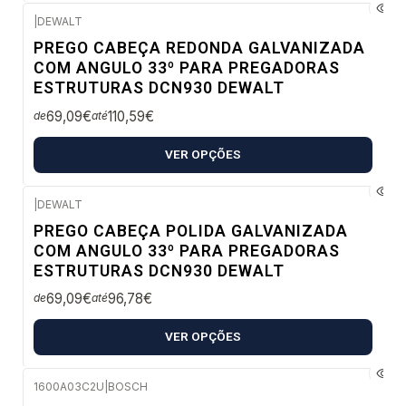
|
DEWALT
Envio imediato
PREGO CABEÇA REDONDA GALVANIZADA
COM ANGULO 33º PARA PREGADORAS
ESTRUTURAS DCN930 DEWALT
69,09€
110,59€
de
até
VER OPÇÕES
|
DEWALT
Envio imediato
PREGO CABEÇA POLIDA GALVANIZADA
COM ANGULO 33º PARA PREGADORAS
ESTRUTURAS DCN930 DEWALT
69,09€
96,78€
de
até
VER OPÇÕES
1600A03C2U
|
BOSCH
Envio em 48 a 96 horas úteis