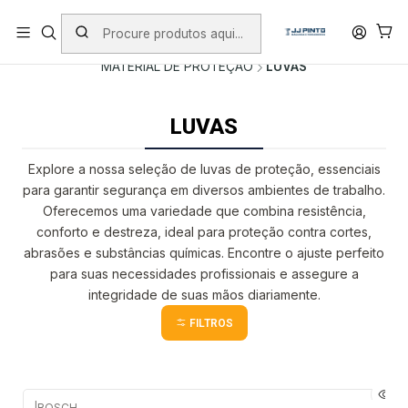
PORTES INCLUÍDOS EM ENCOMENDAS +75€ (excepto ilhas)
Início
PRODUTOS
ACESSÓRIOS
MATERIAL DE PROTEÇÃO
LUVAS
LUVAS
Explore a nossa seleção de luvas de proteção, essenciais
para garantir segurança em diversos ambientes de trabalho.
Oferecemos uma variedade que combina resistência,
conforto e destreza, ideal para proteção contra cortes,
abrasões e substâncias químicas. Encontre o ajuste perfeito
para suas necessidades profissionais e assegure a
integridade de suas mãos diariamente.
FILTROS
|
BOSCH