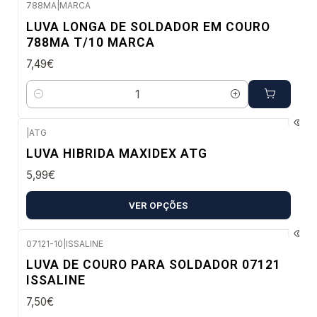
788MA
|
MARCA
Envio imediato
LUVA LONGA DE SOLDADOR EM COURO
788MA T/10 MARCA
7,49€
Quantidade
|
ATG
Envio imediato
LUVA HIBRIDA MAXIDEX ATG
5,99€
VER OPÇÕES
07121-10
|
ISSALINE
Envio em 48 a 96 horas úteis
LUVA DE COURO PARA SOLDADOR 07121
ISSALINE
7,50€