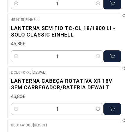
Quantidade
4514115
|
EINHELL
Envio imediato
LANTERNA SEM FIO TC-CL 18/1800 LI -
SOLO CLASSIC EINHELL
45,89€
Quantidade
DCL040-XJ
|
DEWALT
Envio em 5 a 10 dias úteis
LANTERNA CABEÇA ROTATIVA XR 18V
SEM CARREGADOR/BATERIA DEWALT
46,80€
Quantidade
06014A1000
|
BOSCH
Envio em 48 a 96 horas úteis