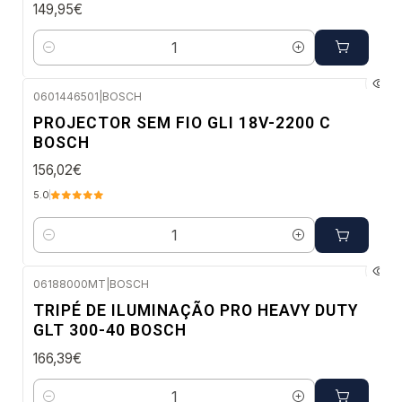
149,95€
Quantidade
0601446501
|
BOSCH
Envio em 48 a 96 horas úteis
PROJECTOR SEM FIO GLI 18V-2200 C
BOSCH
156,02€
5.0
Quantidade
06188000MT
|
BOSCH
Envio em 48 a 96 horas úteis
TRIPÉ DE ILUMINAÇÃO PRO HEAVY DUTY
GLT 300-40 BOSCH
166,39€