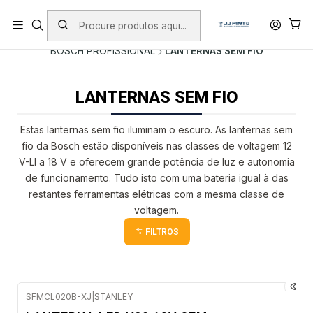
PORTES INCLUÍDOS EM ENCOMENDAS +75€ (excepto ilhas)
Início
PRODUTOS
FERRAMENTAS SEM FIO
BOSCH PROFISSIONAL
LANTERNAS SEM FIO
LANTERNAS SEM FIO
Estas lanternas sem fio iluminam o escuro. As lanternas sem
fio da Bosch estão disponíveis nas classes de voltagem 12
V-LI a 18 V e oferecem grande potência de luz e autonomia
de funcionamento. Tudo isto com uma bateria igual à das
restantes ferramentas elétricas com a mesma classe de
voltagem.
FILTROS
SFMCL020B-XJ
|
STANLEY
Envio em 5 a 10 dias úteis