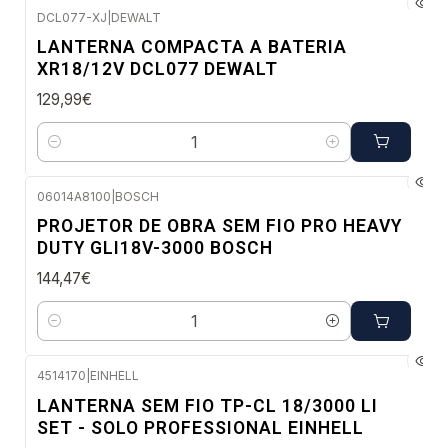
DCL077-XJ
|
DEWALT
Envio imediato
LANTERNA COMPACTA A BATERIA
XR18/12V DCL077 DEWALT
129,99€
Quantidade
06014A8100
|
BOSCH
Envio em 48 a 96 horas úteis
PROJETOR DE OBRA SEM FIO PRO HEAVY
DUTY GLI18V-3000 BOSCH
144,47€
Quantidade
4514170
|
EINHELL
Envio em 48 a 96 horas úteis
LANTERNA SEM FIO TP-CL 18/3000 LI
SET - SOLO PROFESSIONAL EINHELL