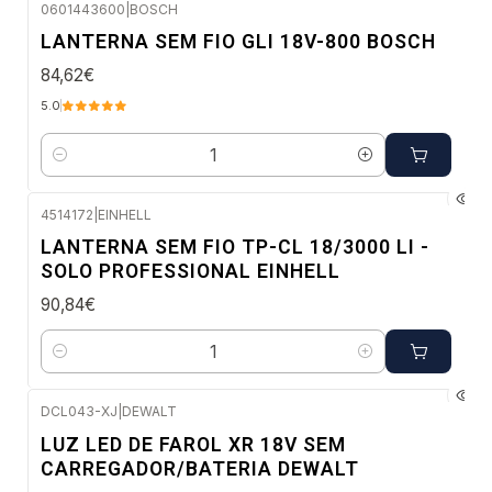
0601443600
|
BOSCH
Envio em 48 a 96 horas úteis
LANTERNA SEM FIO GLI 18V-800 BOSCH
84,62€
5.0
Quantidade
4514172
|
EINHELL
Envio imediato
LANTERNA SEM FIO TP-CL 18/3000 LI -
SOLO PROFESSIONAL EINHELL
90,84€
Quantidade
DCL043-XJ
|
DEWALT
Envio em 5 a 10 dias úteis
LUZ LED DE FAROL XR 18V SEM
CARREGADOR/BATERIA DEWALT