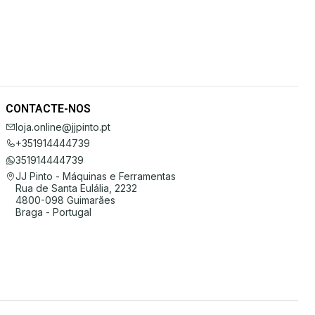
CONTACTE-NOS
loja.online@jjpinto.pt
+351914444739
351914444739
JJ Pinto - Máquinas e Ferramentas
Rua de Santa Eulália, 2232
4800-098 Guimarães
Braga - Portugal