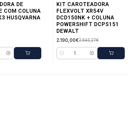
-17%
DORA DE
KIT CAROTEADORA
DESC.
E COM COLUNA
FLEXVOLT XR54V
Envio em 5 a 10 dias úteis
 K3 HUSQVARNA
DCD150NK + COLUNA
POWERSHIFT DCPS151
DEWALT
2.190,00€
2.643,27€
Quantidade