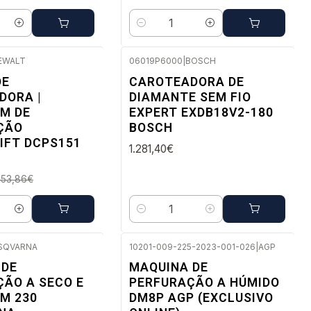
Quantidade
EWALT
06019P6000
|
BOSCH
Envio em 48 a 96 horas úteis
DE
CAROTEADORA DE
DORA |
DIAMANTE SEM FIO
 10 dias úteis
M DE
EXPERT EXDB18V2-180
ÇÃO
BOSCH
IFT DCPS151
1.281,40€
453,86€
Quantidade
SQVARNA
10201-009-225-2023-001-026
|
AGP
Envio em 2 a 5 dias úteis
 DE
MAQUINA DE
ÃO A SECO E
PERFURAÇÃO A HÚMIDO
M 230
DM8P AGP (EXCLUSIVO