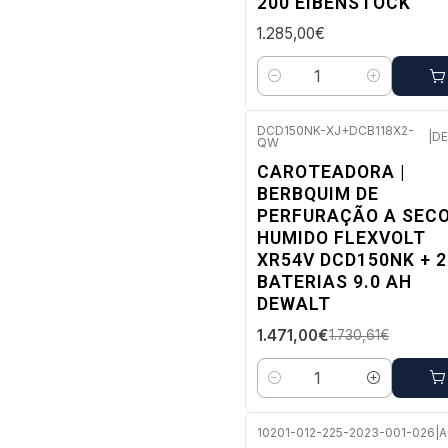
200 EIBENSTOCK
1.285,00€
Quantidade
DCD150NK-XJ+DCB118X2-
|
D
QW
-15%
DESC.
CAROTEADORA |
Envio em 5 a 10 dias úteis
BERBQUIM DE
PERFURAÇÃO A SECO
HUMIDO FLEXVOLT
XR54V DCD150NK + 2
BATERIAS 9.0 AH
DEWALT
1.471,00€
1.730,61€
Quantidade
10201-012-225-2023-001-026
|
A
Envio em 2 a 5 dias úteis