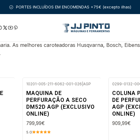
Início
PRODUTOS
FERRAMENTAS COM FIO
CAROTEADORAS
PORTES INCLUÍDOS EM ENCOMENDAS +75€ (excepto ilhas)
aria. As melhores caroteadoras Husqvarna, Bosch, Eibens
.
10201-005-211-6062-001-026
|
AGP
0299-0132-00
Envio em 2 a 5 dias úteis
Envio em 2 a
E
MAQUINA DE
COLUNA 
PERFURAÇÃO A SECO
DE PERF
DM52D AGP (EXCLUSIVO
AGP (EXC
ONLINE)
ONLINE)
799,99€
909,99€
5.0