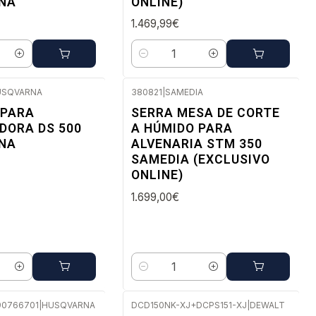
NA
ONLINE)
1.469,99€
Quantidade
USQVARNA
380821
|
SAMEDIA
 10 dias úteis
Envio em 5 a 10 dias úteis
 PARA
SERRA MESA DE CORTE
DORA DS 500
A HÚMIDO PARA
NA
ALVENARIA STM 350
SAMEDIA (EXCLUSIVO
ONLINE)
1.699,00€
Quantidade
90766701
|
HUSQVARNA
DCD150NK-XJ+DCPS151-XJ
|
DEWALT
ato