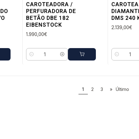
CAROTEADORA /
CAROTEA
IDO
PERFURADORA DE
DIAMANT
VO
BETÃO DBE 182
DMS 240
EIBENSTOCK
2.139,00€
1.990,00€
Quantidade
Quantidade
1
2
3
»
Último