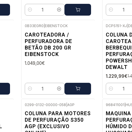
Quantidade
Quantidade
0B33EGR0
|
EIBENSTOCK
DCPS151-XJ
|
D
Envio em 2 a 5 dias úteis
-15%
CAROTEADORA /
COLUNA 
DESC.
PERFURADORA DE
CAROTEA
Envio em 5 a
BETÃO DB 200 GR
BERBEQUI
EIBENSTOCK
PERFURA
POWERSH
1.049,00€
DEWALT
1.229,99€
1.
Quantidade
Quantidade
0299-0132-00000-058
|
AGP
968411001
|
HU
Envio em 2 a 5 dias úteis
COLUNA PARA MOTORES
MAQUINA
DE PERFURAÇÃO S350
PERFURAÇ
L
AGP (EXCLUSIVO
HÚMIDO D