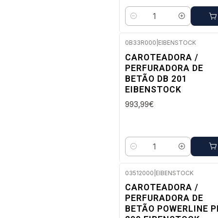
Quantidade
0B33R000
|
EIBENSTOCK
Envio em 2 a 5 dias úteis
CAROTEADORA /
PERFURADORA DE
BETÃO DB 201
EIBENSTOCK
993,99€
Quantidade
03512000
|
EIBENSTOCK
Envio imediato
CAROTEADORA /
PERFURADORA DE
BETÃO POWERLINE P