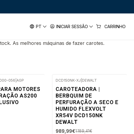
PT
INICIAR SESSÃO
CARRINHO
tock. As melhores máquinas de fazer carotes.
000-056
|
AGP
DCD150NK-XJ
|
DEWALT
 5 dias úteis
-17%
PARA MOTORES
CAROTEADORA |
DESC.
URAÇÃO AS200
BERBQUIM DE
Envio em 5 a 10 dias úteis
LUSIVO
PERFURAÇÃO A SECO E
HUMIDO FLEXVOLT
XR54V DCD150NK
DEWALT
989,99€
1.189,41€