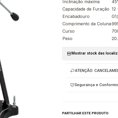
Inclinação máxima
45
Capacidade de Furação
12
Encabadouro
G1
Comprimento da Coluna
99
Curso
70
Peso
20
Mostrar stock das locali
ATENÇÃO: CANCELAME
Segurança e Conformid
PARTILHAR ESTE PRODUTO