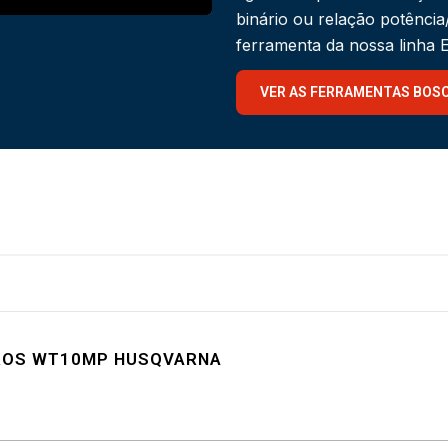
binário ou relação potênci
ferramenta da nossa linha
VER AS FERRAMENTAS BOS
TROS WT10MP HUSQVARNA