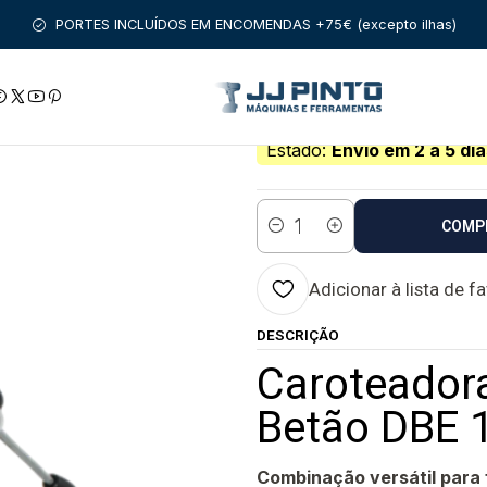
ENTAS COM FIO
CAROTEADORAS
Caroteadora / Perfuradora 
PORTES INCLUÍDOS EM ENCOMENDAS +75€ (excepto ilhas)
|
Caroteadora / Pe
EIBENSTOCK
Estado:
Envio em 2 a 5 dia
COMP
Quantidade
Adicionar à lista de f
DESCRIÇÃO
Caroteadora
Betão DBE 
Combinação versátil para