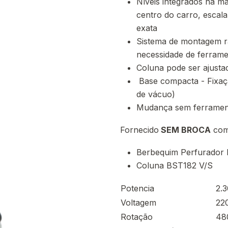
Níveis integrados na m
centro do carro, escal
exata
Sistema de montagem rá
necessidade de ferram
Coluna pode ser ajusta
Base compacta - Fixaç
de vácuo)
Mudança sem ferramenta
Fornecido
SEM BROCA
com
Berbequim Perfurador
Coluna BST182 V/S
Potencia
2.
Voltagem
22
Rotação
480