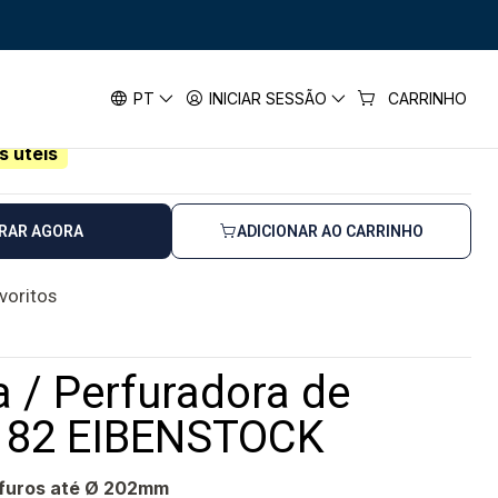
de Betão DBE 182 EIBENSTOCK
rfuradora de Betão DBE 182
PT
INICIAR SESSÃO
CARRINHO
s úteis
RAR AGORA
ADICIONAR AO CARRINHO
avoritos
 / Perfuradora de
182 EIBENSTOCK
 furos até Ø 202mm