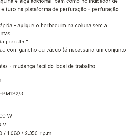
áquina e alça adicional, bem como no indicador de
a e furo na plataforma de perfuração - perfuração
pida - aplique o berbequim na coluna sem a
entas
da para 45 °
ão com gancho ou vácuo (é necessário um conjunto
s - mudança fácil do local de trabalho
:
 EBM182/3
300 W
0 V
 / 1.080 / 2.350 r.p.m.