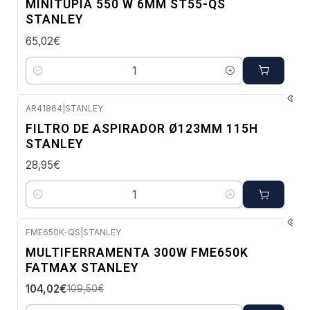
MINITUPIA 550 W 6MM ST55-QS
STANLEY
65,02€
Quantidade
AR41864
|
STANLEY
Envio imediato
FILTRO DE ASPIRADOR Ø123MM 115H
STANLEY
28,95€
Quantidade
FME650K-QS
|
STANLEY
-5%
MULTIFERRAMENTA 300W FME650K
DESC.
FATMAX STANLEY
Envio imediato
104,02€
109,50€