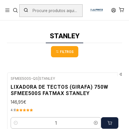
PORTES INCLUÍDOS EM ENCOMENDAS +75€ (excepto ilhas)
Início
PRODUTOS
FERRAMENTAS COM FIO
STANLEY
STANLEY
FILTROS
SFMEE500S-QS
|
STANLEY
Envio imediato
LIXADORA DE TECTOS (GIRAFA) 750W
SFMEE500S FATMAX STANLEY
146,95€
4.9
Quantidade