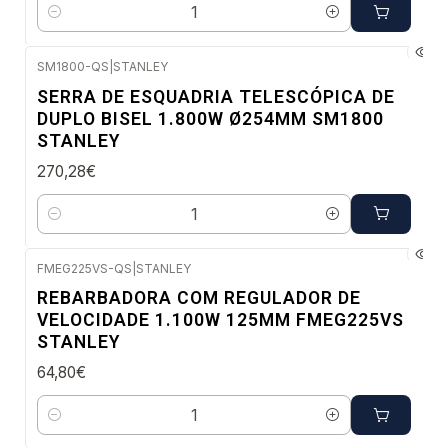
Quantidade
SM1800-QS
|
STANLEY
Envio em 5 a 10 dias úteis
SERRA DE ESQUADRIA TELESCÓPICA DE
DUPLO BISEL 1.800W Ø254MM SM1800
STANLEY
270,28€
Quantidade
FMEG225VS-QS
|
STANLEY
Envio imediato
REBARBADORA COM REGULADOR DE
VELOCIDADE 1.100W 125MM FMEG225VS
STANLEY
64,80€
Quantidade