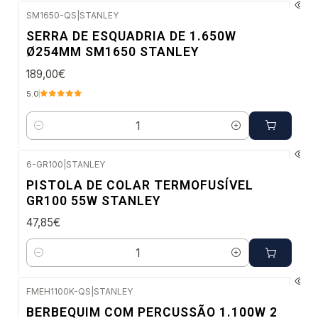
SM1650-QS
|
STANLEY
Envio em 5 a 10 dias úteis
SERRA DE ESQUADRIA DE 1.650W
Ø254MM SM1650 STANLEY
189,00€
5.0
Quantidade
6-GR100
|
STANLEY
Envio imediato
PISTOLA DE COLAR TERMOFUSÍVEL
GR100 55W STANLEY
47,85€
Quantidade
FMEH1100K-QS
|
STANLEY
Envio em 5 a 10 dias úteis
BERBEQUIM COM PERCUSSÃO 1.100W 2