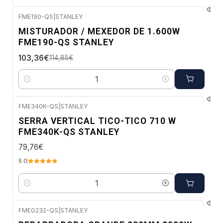
FME190-QS
|
STANLEY
-10%
MISTURADOR / MEXEDOR DE 1.600W
DESC.
FME190-QS STANLEY
Envio imediato
103,36€
114,85€
Quantidade
FME340K-QS
|
STANLEY
Envio imediato
SERRA VERTICAL TICO-TICO 710 W
FME340K-QS STANLEY
79,76€
5.0
Quantidade
FMEG232-QS
|
STANLEY
Envio imediato