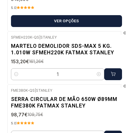
5.0
VER OPÇÕES
SFMEH220K-QS
|
STANLEY
-5%
MARTELO DEMOLIDOR SDS-MAX 5 KG.
DESC.
1.010W SFMEH220K FATMAX STANLEY
Envio imediato
153,20€
161,26€
Quantidade
FME380K-QS
|
STANLEY
-10%
SERRA CIRCULAR DE MÃO 650W Ø89MM
DESC.
FME380K FATMAX STANLEY
Envio imediato
98,77€
109,75€
5.0