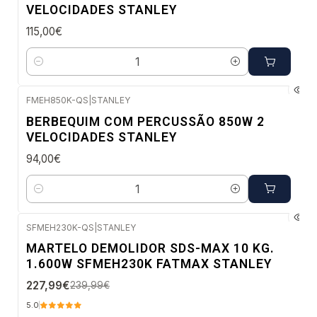
VELOCIDADES STANLEY
115,00€
Quantidade
FMEH850K-QS
|
STANLEY
Envio em 5 a 10 dias úteis
BERBEQUIM COM PERCUSSÃO 850W 2
VELOCIDADES STANLEY
94,00€
Quantidade
SFMEH230K-QS
|
STANLEY
-5%
MARTELO DEMOLIDOR SDS-MAX 10 KG.
DESC.
1.600W SFMEH230K FATMAX STANLEY
Envio imediato
227,99€
239,99€
5.0