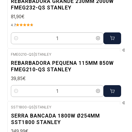
REBARBADORA GRANDE 230MM 2000W
FMEG232-QS STANLEY
81,90€
4.7
Quantidade
FMEG210-QS
|
STANLEY
Envio imediato
REBARBADORA PEQUENA 115MM 850W
FMEG210-QS STANLEY
39,85€
Quantidade
SST1800-QS
|
STANLEY
Envio em 5 a 10 dias úteis
SERRA BANCADA 1800W Ø254MM
SST1800 STANLEY
349,99€