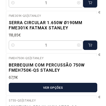
Quantidade
FME301K-QS
|
STANLEY
Envio imediato
SERRA CIRCULAR 1.650W Ø190MM
FME301K FATMAX STANLEY
118,85€
Quantidade
FMEH750K-QS
|
STANLEY
Envio imediato
BERBEQUIM COM PERCUSSÃO 750W
FMEH750K-QS STANLEY
67,11€
VER OPÇÕES
ST55-QS
|
STANLEY
Envio imediato