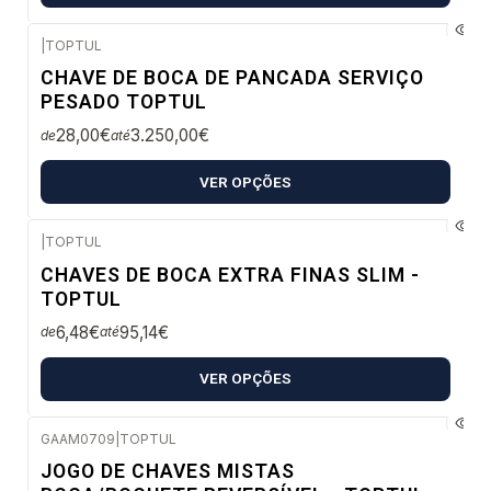
|
TOPTUL
Envio em 48 a 96 horas úteis
CHAVE DE BOCA DE PANCADA SERVIÇO
PESADO TOPTUL
28,00€
3.250,00€
de
até
VER OPÇÕES
|
TOPTUL
Confirme disponibilidade
CHAVES DE BOCA EXTRA FINAS SLIM -
TOPTUL
6,48€
95,14€
de
até
VER OPÇÕES
GAAM0709
|
TOPTUL
Confirme disponibilidade
JOGO DE CHAVES MISTAS