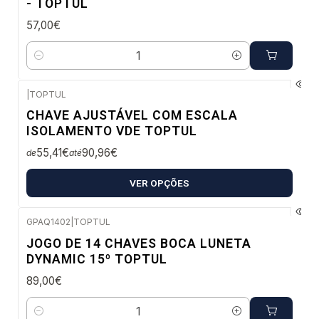
- TOPTUL
57,00€
Quantidade
|
TOPTUL
Confirme disponibilidade
CHAVE AJUSTÁVEL COM ESCALA
ISOLAMENTO VDE TOPTUL
55,41€
90,96€
de
até
VER OPÇÕES
GPAQ1402
|
TOPTUL
Envio em 48 a 96 horas úteis
JOGO DE 14 CHAVES BOCA LUNETA
DYNAMIC 15º TOPTUL
89,00€
Quantidade