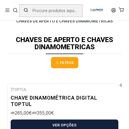
PORTES INCLUÍDOS EM ENCOMENDAS +75€ (excepto ilhas)
Início
PRODUTOS
FERRAMENTA MANUAL
CHAVES DE APERTO E CHAVES DINAMOMETRICAS
CHAVES DE APERTO E CHAVES
DINAMOMETRICAS
FILTROS
|
TOPTUL
Envio em 48 a 96 horas úteis
CHAVE DINAMOMÉTRICA DIGITAL
TOPTUL
265,00€
355,00€
de
até
VER OPÇÕES