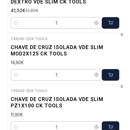
DEXTRO VDE SLIM CK TOOLS
Envio imediato
41,52€
51,90€
Quantidade
T49245-2
|
CK TOOLS
Envio imediato
CHAVE DE CRUZ ISOLADA VDE SLIM
MOD2X125 CK TOOLS
14,90€
Quantidade
T49243-1
|
CK TOOLS
Envio imediato
CHAVE DE CRUZ ISOLADA VDE SLIM
PZ1X100 CK TOOLS
11,90€