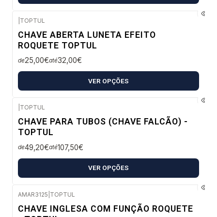
|
TOPTUL
Envio em 48 a 96 horas úteis
CHAVE ABERTA LUNETA EFEITO
ROQUETE TOPTUL
25,00€
32,00€
de
até
VER OPÇÕES
|
TOPTUL
Envio em 2 a 5 dias úteis
CHAVE PARA TUBOS (CHAVE FALCÃO) -
TOPTUL
49,20€
107,50€
de
até
VER OPÇÕES
AMAR3125
|
TOPTUL
Envio em 48 a 96 horas úteis
CHAVE INGLESA COM FUNÇÃO ROQUETE