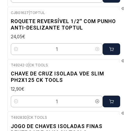
CJBG1627
|
TOPTUL
Envio imediato
ROQUETE REVERSÍVEL 1/2'' COM PUNHO
ANTI-DESLIZANTE TOPTUL
24,05€
Quantidade
T49242-2
|
CK TOOLS
Envio imediato
CHAVE DE CRUZ ISOLADA VDE SLIM
PH2X125 CK TOOLS
12,90€
Quantidade
T49283D
|
CK TOOLS
-20%
JOGO DE CHAVES ISOLADAS FINAS
DESC.