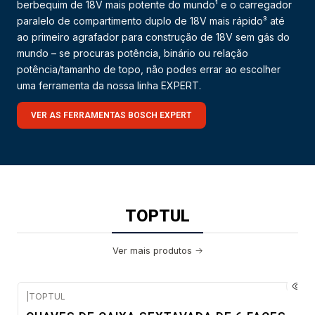
berbequim de 18V mais potente do mundo¹ e o carregador
paralelo de compartimento duplo de 18V mais rápido³ até
ao primeiro agrafador para construção de 18V sem gás do
mundo – se procuras potência, binário ou relação
potência/tamanho de topo, não podes errar ao escolher
uma ferramenta da nossa linha EXPERT.
VER AS FERRAMENTAS BOSCH EXPERT
TOPTUL
Ver mais produtos
|
TOPTUL
Envio em 5 a 10 dias úteis