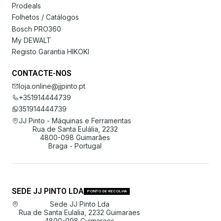
Prodeals
Folhetos / Catálogos
Bosch PRO360
My DEWALT
Registo Garantia HIKOKI
CONTACTE-NOS
loja.online@jjpinto.pt
+351914444739
351914444739
JJ Pinto - Máquinas e Ferramentas
Rua de Santa Eulália, 2232
4800-098 Guimarães
Braga - Portugal
SEDE JJ PINTO LDA
PONTO DE RECOLHA
Sede JJ Pinto Lda
Rua de Santa Eulalia, 2232 Guimaraes
4800-098 Guimaraes