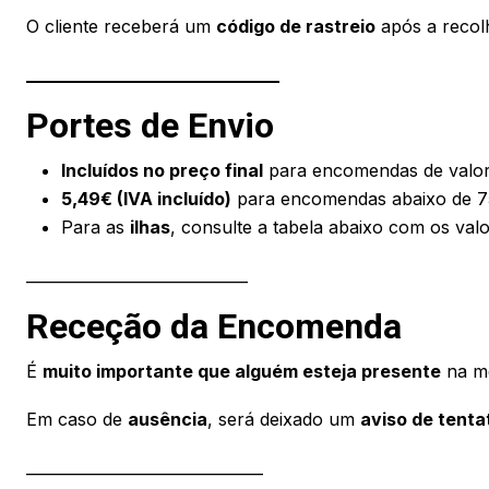
O cliente receberá um
código de rastreio
após a recol
_____________________________
Portes de Envio
Incluídos no preço final
para encomendas de valor 
5,49€ (IVA incluído)
para encomendas abaixo de 7
Para as
ilhas
, consulte a tabela abaixo com os val
_____________________________
Receção da Encomenda
É
muito importante que alguém esteja presente
na mo
Em caso de
ausência
, será deixado um
aviso de tenta
_______________________________