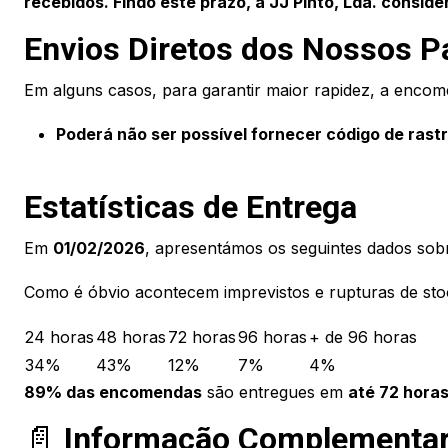
recebidos. Findo este prazo, a JJ Pinto, Lda. consid
Envios Diretos dos Nossos P
Em alguns casos, para garantir maior rapidez, a enco
Poderá não ser possível fornecer código de rastr
Estatísticas de Entrega
Em
01/02/2026
, apresentámos os seguintes dados sob
Como é óbvio acontecem imprevistos e rupturas de sto
24 horas
48 horas
72 horas
96 horas
+ de 96 horas
34%
43%
12%
7%
4%
89% das encomendas
são entregues em
até 72 horas
📄
Informação Complementa