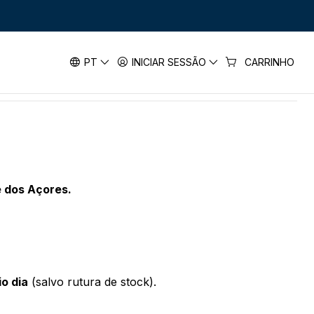
PT
INICIAR SESSÃO
CARRINHO
e dos Açores.
io dia
(salvo rutura de stock).