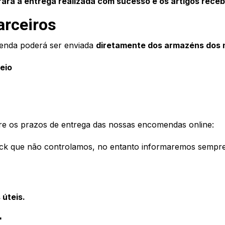
erará a entrega realizada com sucesso e os artigos rece
arceiros
menda poderá ser enviada
diretamente dos armazéns dos 
eio
re os prazos de entrega das nossas encomendas online:
ck que não controlamos, no entanto informaremos sempre o
 úteis.
r