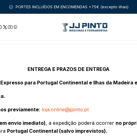
Início
Entregas
Entregas
PORTES INCLUÍDOS EM ENCOMENDAS +75€ (excepto ilhas)
ENTREGA E PRAZOS DE ENTREGA
Expresso
para Portugal Continental e Ilhas da Madeira 
a.
nos previamente
:
loja.online@jjpinto.pt
 em envio imediato)
, a expedição poderá ocorrer
no própr
ara
Portugal Continental (salvo imprevistos).