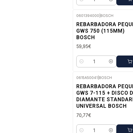
Quantidade
0601394000
|
BOSCH
Envio imediato
REBARBADORA PEQU
GWS 750 (115MM)
BOSCH
59,95€
Quantidade
0615A50041
|
BOSCH
Envio imediato
REBARBADORA PEQU
GWS 7-115 + DISCO 
DIAMANTE STANDAR
UNIVERSAL BOSCH
70,77€