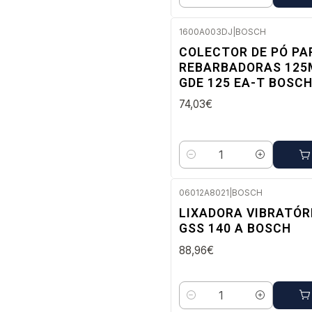
Quantidade
1600A003DJ
|
BOSCH
Envio imediato
COLECTOR DE PÓ PA
REBARBADORAS 12
GDE 125 EA-T BOSC
74,03€
Quantidade
06012A8021
|
BOSCH
Envio imediato
LIXADORA VIBRATÓR
GSS 140 A BOSCH
88,96€
Quantidade