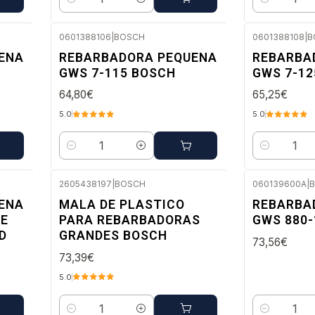
Quantidade
Quantidade
0601388106
|
BOSCH
0601388108
|
B
Envio imediato
Envio imedi
ENA
REBARBADORA PEQUENA
REBARBA
GWS 7-115 BOSCH
GWS 7-12
64,80€
65,25€
5.0
5.0
Quantidade
Quantidade
2605438197
|
BOSCH
060139600A
|
Envio em 48 a 96 horas úteis
Envio imedi
ENA
MALA DE PLASTICO
REBARBA
DE
PARA REBARBADORAS
GWS 880-
D
GRANDES BOSCH
73,56€
73,39€
5.0