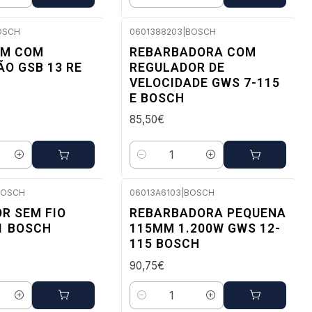
Quantidade
OSCH
0601388203
|
BOSCH
ato
Envio em 48 a 96 horas úteis
IM COM
REBARBADORA COM
O GSB 13 RE
REGULADOR DE
VELOCIDADE GWS 7-115
E BOSCH
85,50€
Quantidade
BOSCH
06013A6103
|
BOSCH
 a 96 horas úteis
Envio em 48 a 96 horas úteis
R SEM FIO
REBARBADORA PEQUENA
1 BOSCH
115MM 1.200W GWS 12-
115 BOSCH
90,75€
Quantidade