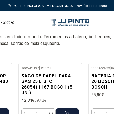
nício
PRODUTOS
FERRAMENTAS COM FIO
BOSCH PROFISSION
PORTES INCLUÍDOS EM ENCOMENDAS +75€ (excepto ilhas)
res em todo o mundo. Ferramentas a bateria, berbequins,
 mesa, serras de meia esquadria.
2605411167
|
BOSCH
1600A03K19
|
B
Envio em 48
-26%
DOR
SACO DE PAPEL PARA
BATERIA 
DESC.
NOVO
 400
GAS 25 L SFC
20 BOSCH
Envio em 48 a 96 horas úteis
2605411167 BOSCH (5
BOSCH
UN.)
55,90€
43,71€
59,42€