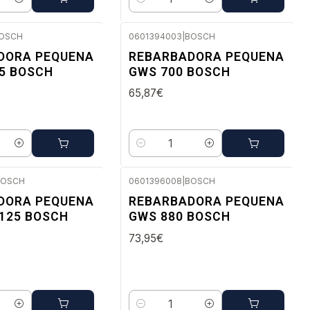
Quantidade
OSCH
0601394003
|
BOSCH
ato
Envio em 48 a 96 horas úteis
DORA PEQUENA
REBARBADORA PEQUENA
5 BOSCH
GWS 700 BOSCH
65,87€
Quantidade
BOSCH
0601396008
|
BOSCH
ato
Envio em 48 a 96 horas úteis
DORA PEQUENA
REBARBADORA PEQUENA
125 BOSCH
GWS 880 BOSCH
73,95€