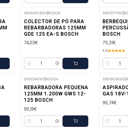
Quantidade
Quantidade
1600A003DH
|
BOSCH
0601217100
|
B
Envio em 48 a 96 horas úteis
Envio imedi
RA
COLECTOR DE PÓ PARA
BERBEQU
5MM
REBARBADORAS 125MM
PERCUSSÃ
H
GDE 125 EA-S BOSCH
BOSCH
74,03€
75,31€
5.0
Quantidade
Quantidade
06013A6101
|
BOSCH
06019C6200
|
Envio imediato
Envio em 48
IA
REBARBADORA PEQUENA
ASPIRADO
125MM 1.200W GWS 12-
GAS 18V-
125 BOSCH
90,74€
90,19€
Quantidade
Quantidade