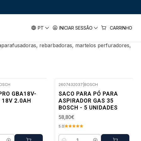
AL
PT
INICIAR SESSÃO
CARRINHO
 aparafusadoras, rebarbadoras, martelos perfuradores,
OSCH
2607432037
|
BOSCH
 a 96 horas úteis
Envio imediato
PRO GBA18V-
SACO PARA PÓ PARA
 18V 2.0AH
ASPIRADOR GAS 35
BOSCH - 5 UNIDADES
58,80€
5.0