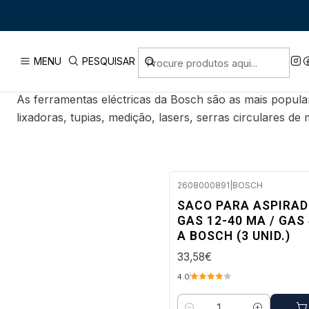
I
BOSCH PROFISSIONAL
MENU
PESQUISAR
As ferramentas eléctricas da Bosch são as mais popula
lixadoras, tupias, medição, lasers, serras circulares de
2608000891
|
BOSCH
Envio em 48 a 96 horas úteis
SACO PARA ASPIRA
GAS 12-40 MA / GAS
A BOSCH (3 UNID.)
33,58€
4.0