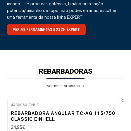
mundo – se procuras potência, binário ou relação
potência/tamanho de topo, não podes errar ao escolher
uma ferramenta da nossa linha EXPERT.
VER AS FERRAMENTAS BOSCH EXPERT
REBARBADORAS
Ver mais produtos
4430960
|
EINHELL
Envio imediato
REBARBADORA ANGULAR TC-AG 115/750
CLASSIC EINHELL
34,95€