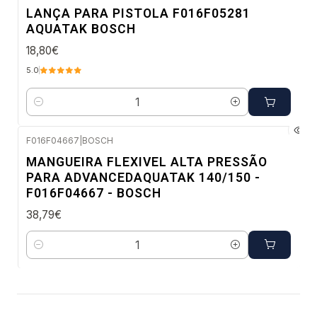
Envio em 48 a 96 horas úteis
LANÇA PARA PISTOLA F016F05281
AQUATAK BOSCH
18,80€
5.0
Quantidade
F016F04667
|
BOSCH
Envio em 48 a 96 horas úteis
MANGUEIRA FLEXIVEL ALTA PRESSÃO
PARA ADVANCEDAQUATAK 140/150 -
F016F04667 - BOSCH
38,79€
Quantidade