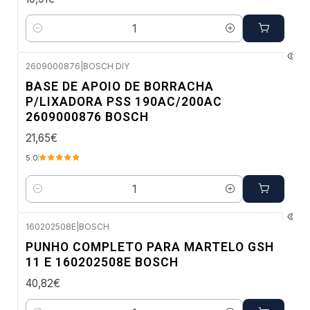
Quantidade
2609000876
|
BOSCH DIY
Envio em 48 a 96 horas úteis
BASE DE APOIO DE BORRACHA
P/LIXADORA PSS 190AC/200AC
2609000876 BOSCH
21,65€
5.0
Quantidade
160202508E
|
BOSCH
Envio em 48 a 96 horas úteis
PUNHO COMPLETO PARA MARTELO GSH
11 E 160202508E BOSCH
40,82€