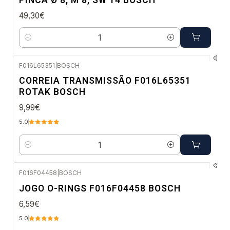
49,30€
Quantidade
F016L65351
|
BOSCH
Envio em 48 a 96 horas úteis
CORREIA TRANSMISSÃO F016L65351
ROTAK BOSCH
9,99€
5.0
Quantidade
F016F04458
|
BOSCH
Envio em 48 a 96 horas úteis
JOGO O-RINGS F016F04458 BOSCH
6,59€
5.0