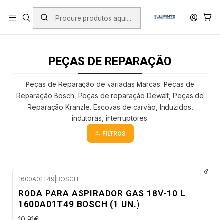
PORTES INCLUÍDOS EM ENCOMENDAS +75€ (excepto ilhas)
Início
PRODUTOS
PEÇAS DE REPARAÇÃO
PEÇAS DE REPARAÇÃO
Peças de Reparação de variadas Marcas. Peças de
Reparação Bosch, Peças de reparação Dewalt, Peças de
Reparação Kranzle. Escovas de carvão, Induzidos,
indutoras, interruptores.
FILTROS
1600A01T49
|
BOSCH
Envio em 48 a 96 horas úteis
RODA PARA ASPIRADOR GAS 18V-10 L
1600A01T49 BOSCH (1 UN.)
10,91€