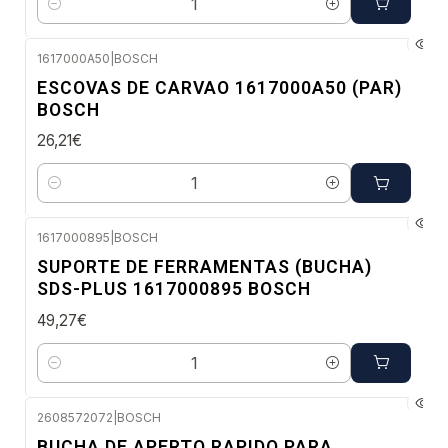
Quantidade
1617000A50
|
BOSCH
Envio em 48 a 96 horas úteis
ESCOVAS DE CARVAO 1617000A50 (PAR)
BOSCH
26,21€
Quantidade
1617000895
|
BOSCH
Envio em 48 a 96 horas úteis
SUPORTE DE FERRAMENTAS (BUCHA)
SDS-PLUS 1617000895 BOSCH
49,27€
Quantidade
2608572072
|
BOSCH
Envio em 48 a 96 horas úteis
BUCHA DE APERTO RAPIDO PARA