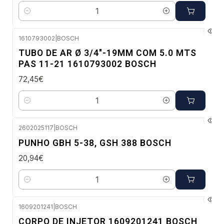
Quantidade
1610793002
|
BOSCH
Envio em 48 a 96 horas úteis
TUBO DE AR Ø 3/4"-19MM COM 5.0 MTS
PAS 11-21 1610793002 BOSCH
72,45€
Quantidade
2602025117
|
BOSCH
Envio em 48 a 96 horas úteis
PUNHO GBH 5-38, GSH 388 BOSCH
20,94€
Quantidade
1609201241
|
BOSCH
Envio em 48 a 96 horas úteis
CORPO DE INJETOR 1609201241 BOSCH