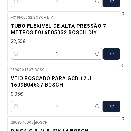
Quantidade
F016F05032
|
BOSCH DIY
Envio em 48 a 96 horas úteis
TUBO FLEXIVEL DE ALTA PRESSÃO 7
METROS F016F05032 BOSCH DIY
22,50€
Quantidade
1609B04637
|
BOSCH
Envio em 48 a 96 horas úteis
VEIO ROSCADO PARA GCD 12 JL
1609B04637 BOSCH
9,96€
Quantidade
2608570009
|
BOSCH
Envio em 48 a 96 horas úteis
PINCA Ø 8, M 8, SW 14 BOSCH