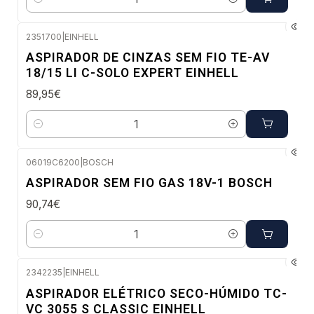
Quantidade
2351700
|
EINHELL
Envio em 48 a 96 horas úteis
ASPIRADOR DE CINZAS SEM FIO TE-AV
18/15 LI C-SOLO EXPERT EINHELL
89,95€
Quantidade
06019C6200
|
BOSCH
Envio em 48 a 96 horas úteis
ASPIRADOR SEM FIO GAS 18V-1 BOSCH
90,74€
Quantidade
2342235
|
EINHELL
Envio em 48 a 96 horas úteis
ASPIRADOR ELÉTRICO SECO-HÚMIDO TC-
VC 3055 S CLASSIC EINHELL