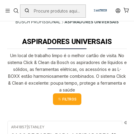
PORTES INCLUÍDOS EM ENCOMENDAS +75€ (excepto ilhas)
Início
PRODUTOS
FERRAMENTAS COM FIO
BOSCH PROFISSIONAL
ASPIRADORES UNIVERSAIS
ASPIRADORES UNIVERSAIS
Um local de trabalho limpo é o melhor cartão de visita. No
sistema Click & Clean da Bosch os aspiradores de líquidos e
sólidos, as ferramentas elétricas, os acessórios e as L-
BOXX estão harmoniosamente combinados. O sistema Click
& Clean é excelente: poupa tempo, protege a ferramenta e
a saúde
FILTROS
AR41857
|
STANLEY
Envio imediato