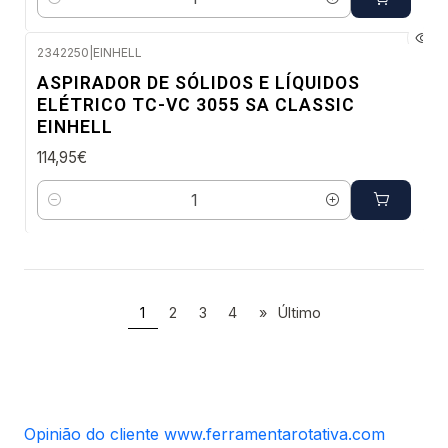
Quantidade
2342250
|
EINHELL
Envio em 48 a 96 horas úteis
ASPIRADOR DE SÓLIDOS E LÍQUIDOS
ELÉTRICO TC-VC 3055 SA CLASSIC
EINHELL
114,95€
Quantidade
1
2
3
4
»
Último
Opinião do cliente www.ferramentarotativa.com