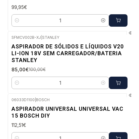
99,95€
Quantidade
SFMCV002B-XJ
|
STANLEY
-15%
ASPIRADOR DE SÓLIDOS E LÍQUIDOS V20
DESC.
LI-ION 18V SEM CARREGADOR/BATERIA
Envio imediato
STANLEY
85,00€
100,00€
Quantidade
06033D1100
|
BOSCH
Envio em 48 a 96 horas úteis
ASPIRADOR UNIVERSAL UNIVERSAL VAC
15 BOSCH DIY
112,51€