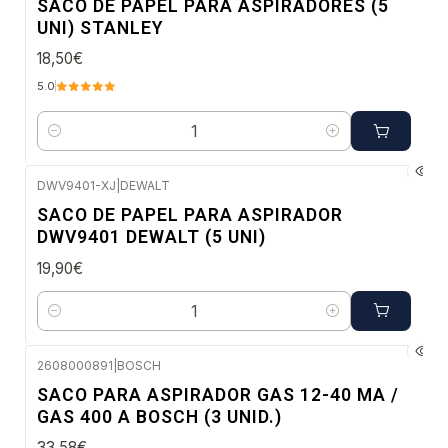
SACO DE PAPEL PARA ASPIRADORES (5
UNI) STANLEY
18,50€
5.0
Quantidade
DWV9401-XJ
|
DEWALT
Envio imediato
SACO DE PAPEL PARA ASPIRADOR
DWV9401 DEWALT (5 UNI)
19,90€
Quantidade
2608000891
|
BOSCH
Envio em 48 a 96 horas úteis
SACO PARA ASPIRADOR GAS 12-40 MA /
GAS 400 A BOSCH (3 UNID.)
33,58€