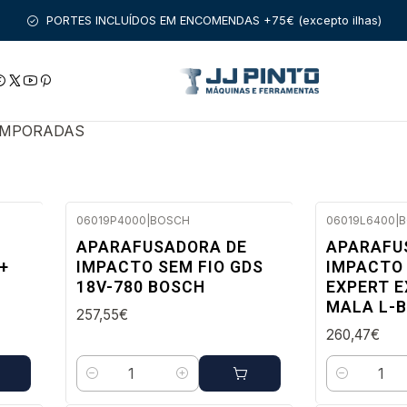
ODUTOS
FERRAMENTAS SEM FIO
BOSCH PROFISSIONAL
BOSCH
PORTES INCLUÍDOS EM ENCOMENDAS +75€ (excepto ilhas)
EMPORADAS
06019P4000
|
BOSCH
06019L6400
|
B
Envio em 48 a 96 horas úteis
Envio imedi
APARAFUSADORA DE
APARAFU
+
IMPACTO SEM FIO GDS
IMPACTO 
18V-780 BOSCH
EXPERT E
MALA L-
257,55€
260,47€
Quantidade
Quantidade