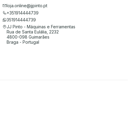
loja.online@jjpinto.pt
+351914444739
351914444739
JJ Pinto - Máquinas e Ferramentas
Rua de Santa Eulália, 2232
4800-098 Guimarães
Braga - Portugal