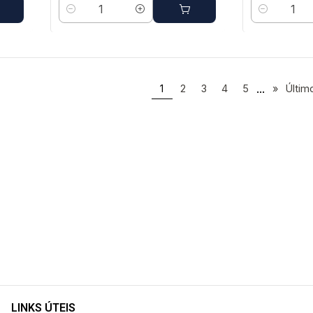
Quantidade
Quantidade
...
1
2
3
4
5
»
Últim
LINKS ÚTEIS