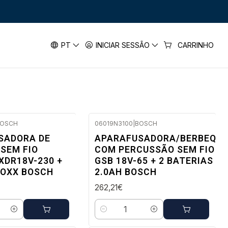
 PRODEALS
PT
INICIAR SESSÃO
CARRINHO
OSCH
06019N3100
|
BOSCH
ato
Envio em 48 a 96 horas úteis
SADORA DE
APARAFUSADORA/BERBEQUI
SEM FIO
COM PERCUSSÃO SEM FIO
XDR18V-230 +
GSB 18V-65 + 2 BATERIAS 18
BOXX BOSCH
2.0AH BOSCH
262,21€
Quantidade