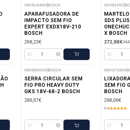
06019J0400
|
BOSCH
0611924102
|
B
Envio imediato
-21%
O
APARAFUSADORA DE
MARTELO
DESC.
IMPACTO SEM FIO
SDS PLUS
Envio em 48
EXPERT EXDX18V-210
ONECHUCK
BOSCH
X BOSCH
268,23€
272,88€
344
Quantidade
Quantidade
06016D0000
|
BOSCH
0601372904
|
B
Envio em 48 a 96 horas úteis
Envio em 48
ÇÃO
SERRA CIRCULAR SEM
LIXADOR
CH
FIO PRO HEAVY DUTY
SEM FIO 
GKS 18V-68-2 BOSCH
BOSCH
289,67€
298,06€
5.0
Quantidade
Quantidade