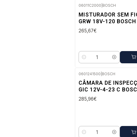
06011C2000
|
BOSCH
Envio em 48 a 96 horas úteis
MISTURADOR SEM FI
GRW 18V-120 BOSCH
265,67€
Quantidade
0601241500
|
BOSCH
Envio em 48 a 96 horas úteis
CÂMARA DE INSPEC
GIC 12V-4-23 C BOS
285,96€
Quantidade