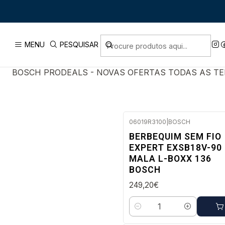
Início
PR
BOSCH PRODEALS
MENU
PESQUISAR
BOSCH PRODEALS - NOVAS OFERTAS TODAS AS T
06019R3100
|
BOSCH
Envio em 48 a 96 horas úteis
BERBEQUIM SEM FIO
EXPERT EXSB18V-90 
MALA L-BOXX 136
BOSCH
249,20€
Quantidade