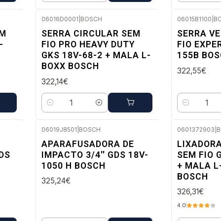
06016D0001
|
BOSCH
06015B1100
|
B
Envio em 48 a 96 horas úteis
Envio em 48
EM
SERRA CIRCULAR SEM
SERRA VE
-
FIO PRO HEAVY DUTY
FIO EXPE
GKS 18V-68-2 + MALA L-
155B BO
BOXX BOSCH
322,55€
322,14€
Quantidade
Quantidade
06019J8501
|
BOSCH
0601372903
|
B
Envio em 48 a 96 horas úteis
Envio em 48
APARAFUSADORA DE
LIXADOR
DS
IMPACTO 3/4'' GDS 18V-
SEM FIO 
1050 H BOSCH
+ MALA L
BOSCH
325,24€
326,31€
4.0