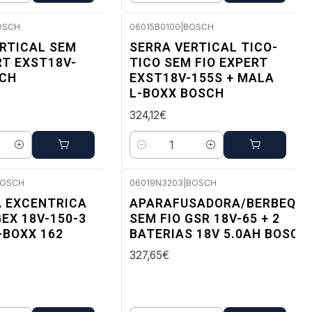
OSCH
06015B0100
|
BOSCH
 a 96 horas úteis
Envio em 48 a 96 horas úteis
RTICAL SEM
SERRA VERTICAL TICO-
RT EXST18V-
TICO SEM FIO EXPERT
SCH
EXST18V-155S + MALA
L-BOXX BOSCH
324,12€
Quantidade
OSCH
06019N3203
|
BOSCH
 a 96 horas úteis
Envio em 48 a 96 horas úteis
A EXCENTRICA
APARAFUSADORA/BERBEQUI
GEX 18V-150-3
SEM FIO GSR 18V-65 + 2
-BOXX 162
BATERIAS 18V 5.0AH BOSCH
327,65€