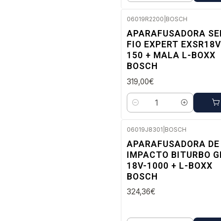
06019R2200
|
BOSCH
Envio imediato
APARAFUSADORA S
FIO EXPERT EXSR18V
150 + MALA L-BOXX
BOSCH
319,00€
Quantidade
06019J8301
|
BOSCH
Envio em 48 a 96 horas úteis
APARAFUSADORA DE
IMPACTO BITURBO G
18V-1000 + L-BOXX
BOSCH
324,36€