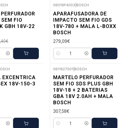
OSCH
06019P4003
|
BOSCH
Envio em 48 a 96 horas úteis
 PERFURADOR
APARAFUSADORA DE
 SEM FIO
IMPACTO SEM FIO GDS
 a 96 horas úteis
 GBH 18V-22
18V-780 + MALA L-BOXX
BOSCH
279,09€
,40€
Quantidade
OSCH
0611927001
|
BOSCH
 a 96 horas úteis
Envio em 48 a 96 horas úteis
A EXCENTRICA
MARTELO PERFURADOR
GEX 18V-150-3
SEM FIO SDS PLUS GBH
18V-18 + 2 BATERIAS
GBA 18V 2.0AH + MALA
BOSCH
307,58€
Quantidade