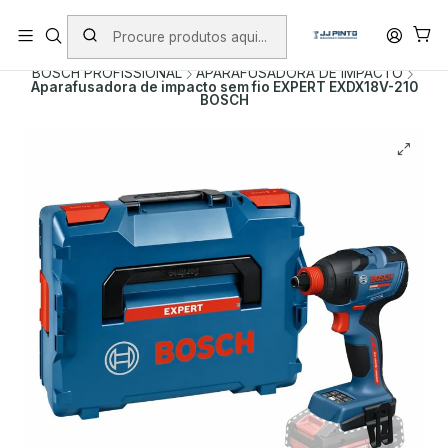
PORTES INCLUÍDOS EM ENCOMENDAS +75€ (excepto ilhas)
Início
PRODUTOS
FERRAMENTAS SEM FIO
BOSCH PROFISSIONAL
APARAFUSADORA DE IMPACTO
Aparafusadora de impacto sem fio EXPERT EXDX18V-210
BOSCH