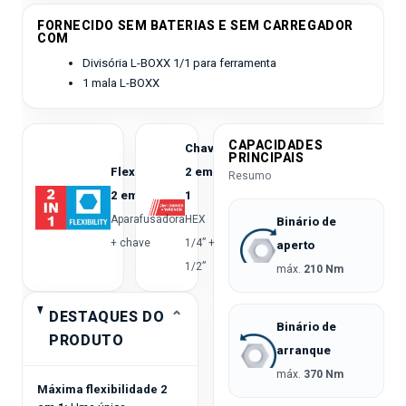
FORNECIDO SEM BATERIAS E SEM CARREGADOR
COM
Divisória L-BOXX 1/1 para ferramenta
1 mala L-BOXX
CAPACIDADES
Chave
PRINCIPAIS
Flexibilidade
2 em
Resumo
2 em 1
1
Aparafusadora
HEX
Binário de
+ chave
1/4” +
aperto
1/2”
máx.
210 Nm
DESTAQUES DO
⌃
Binário de
PRODUTO
arranque
máx.
370 Nm
Máxima flexibilidade 2