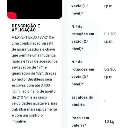
vazio (1.º
r.p.m.
nível)*
DESCRIÇÃO E
N.º de
APLICAÇÃO
rotações em
0-1.700
A EXPERT EXDX18V-210 é
vazio (2.º
r.p.m.
uma combinação versátil
nível)*
de aparafusadora e chave
que permite uma mudança
rápida e fácil de acessórios
N.º de
sextavados de 1/4" e
rotações em
0-2.300
quadrados de 1/2". Graças
vazio (3.º
r.p.m.
ao motor Brushless sem
nível)*
escovas com até 3.400
r.p.m., ao binário de aperto
de 210 Nm e às cinco
Escalões do
5
velocidades ajustáveis, irás
binário
trabalhar mais rapidamente
e com um controlo
Peso sem
imbatível.
1,2 kg
bateria*