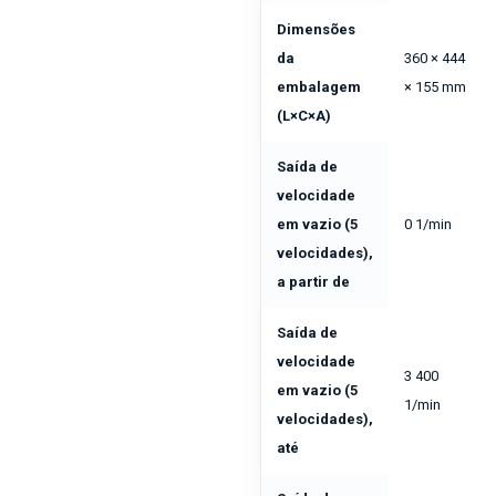
Dimensões
da
360 × 444
embalagem
× 155 mm
(L×C×A)
Saída de
velocidade
em vazio (5
0 1/min
velocidades),
a partir de
Saída de
velocidade
3 400
em vazio (5
1/min
velocidades),
até