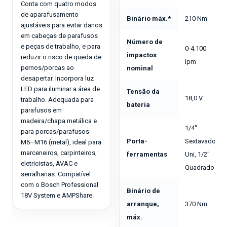
Conta com quatro modos
de aparafusamento
Binário máx.*
210 Nm
ajustáveis para evitar danos
em cabeças de parafusos
Número de
e peças de trabalho, e para
0-4.100
impactos
reduzir o risco de queda de
ipm
pernos/porcas ao
nominal
desapertar. Incorpora luz
LED para iluminar a área de
Tensão da
18,0 V
trabalho. Adequada para
bateria
parafusos em
madeira/chapa metálica e
1/4''
para porcas/parafusos
Porta-
Sextavado
M6–M16 (metal), ideal para
marceneiros, carpinteiros,
ferramentas
Uni, 1/2''
eletricistas, AVAC e
Quadrado
serralharias. Compatível
com o Bosch Professional
Binário de
18V System e AMPShare.
arranque,
370 Nm
máx.