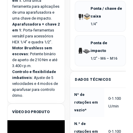
em 1:
Uma única
ferramenta para aplicações
Ponta / chave de
de uma aparafusadora e
caixa
uma chave de impacto.
Aparafusadora + chave 2
1/4"
em 1:
Porta-ferramentas
versátil para acessórios
HEX 1/4” e quadra 1/2”.
Ponta de
Motor Brushless sem
impacto
escovas:
Potente binário
1/2"
•
M6 – M16
de aperto de 210 Nm e até
3.400 r.p.m.
Controlo e flexibilidade
imbatíveis:
Ajuste de 5
DADOS TÉCNICOS
velocidades e 4 modos de
aparafusar para controlo
Nº de
ótimo.
0-1.100
rotações em
U/min
vazio*
VÍDEO DO PRODUTO
N.º de
rotações em
0-1.100