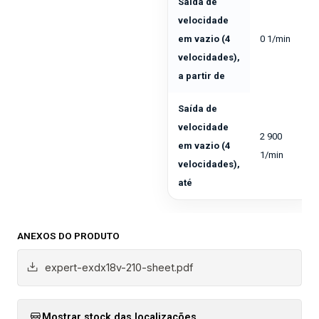
Saída de
velocidade
em vazio (4
0 1/min
velocidades),
a partir de
Saída de
velocidade
2 900
em vazio (4
1/min
velocidades),
até
ANEXOS DO PRODUTO
expert-exdx18v-210-sheet.pdf
Mostrar stock das localizações