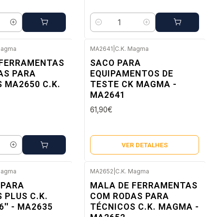
Quantidade
Magma
MA2641
|
C.K. Magma
ato
Esgotado
 FERRAMENTAS
SACO PARA
AS PARA
EQUIPAMENTOS DE
 MA2650 C.K.
TESTE CK MAGMA -
MA2641
61,90€
VER DETALHES
Magma
MA2652
|
C.K. Magma
Esgotado
 PARA
MALA DE FERRAMENTAS
 PLUS C.K.
COM RODAS PARA
'' - MA2635
TÉCNICOS C.K. MAGMA -