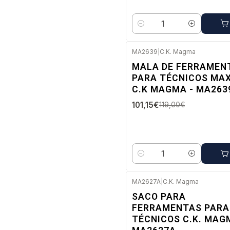
Quantidade
MA2639
|
C.K. Magma
-15%
MALA DE FERRAMEN
DESC.
PARA TÉCNICOS MA
Envio imediato
C.K MAGMA - MA263
101,15€
119,00€
Quantidade
MA2627A
|
C.K. Magma
Esgotado
SACO PARA
FERRAMENTAS PARA
TÉCNICOS C.K. MAG