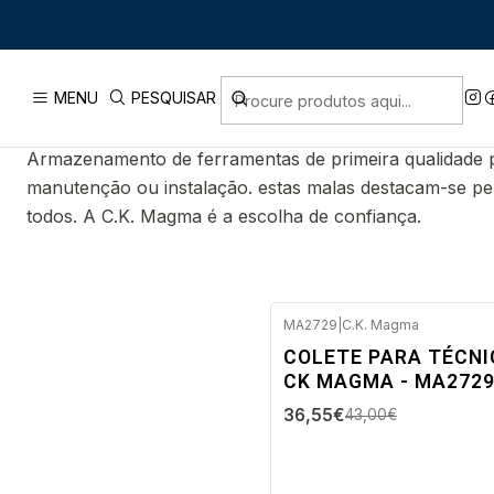
CK MAGMA
MENU
PESQUISAR
Armazenamento de ferramentas de primeira qualidade pa
manutenção ou instalação. estas malas destacam-se pel
todos. A C.K. Magma é a escolha de confiança.
MA2729
|
C.K. Magma
-15%
COLETE PARA TÉCN
DESC.
CK MAGMA - MA272
Envio imediato
36,55€
43,00€