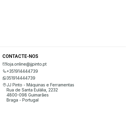
CONTACTE-NOS
loja.online@jjpinto.pt
+351914444739
351914444739
JJ Pinto - Máquinas e Ferramentas
Rua de Santa Eulália, 2232
4800-098 Guimarães
Braga - Portugal