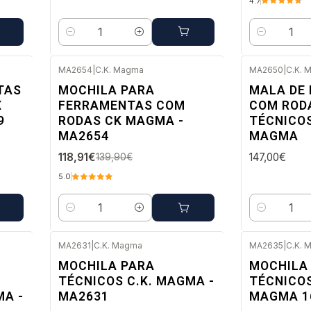
4.7
Quantidade
Quantidade
MA2654
|
C.K. Magma
MA2650
|
C.K. 
Envio imedi
-15%
TAS
MOCHILA PARA
MALA DE
DESC.
X
FERRAMENTAS COM
COM ROD
Envio imediato
9
RODAS CK MAGMA -
TÉCNICOS
MA2654
MAGMA
118,91€
147,00€
139,90€
5.0
Quantidade
Quantidade
MA2631
|
C.K. Magma
MA2635
|
C.K. 
Esgotado
Esgotado
MOCHILA PARA
MOCHILA
TÉCNICOS C.K. MAGMA -
TÉCNICOS
MA -
MA2631
MAGMA 16