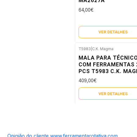
MA2627A
64,00€
VER DETALHES
T5983
|
C.K. Magma
Esgotado
MALA PARA TÉCNIC
COM FERRAMENTAS 
PCS T5983 C.K. MA
409,00€
VER DETALHES
Opinião do cliente www.ferramentarotativa.com