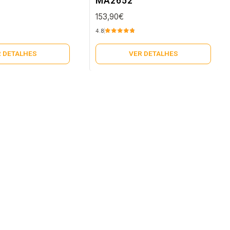
MA2652
153,90€
4.8
 DETALHES
VER DETALHES