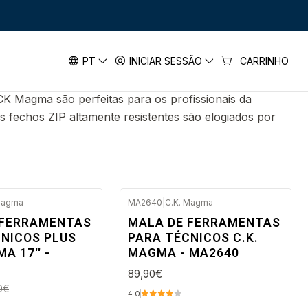
PT
INICIAR SESSÃO
CARRINHO
CK Magma são perfeitas para os profissionais da
 fechos ZIP altamente resistentes são elogiados por
Magma
MA2640
|
C.K. Magma
Envio imediato
 FERRAMENTAS
MALA DE FERRAMENTAS
NICOS PLUS
PARA TÉCNICOS C.K.
ato
A 17'' -
MAGMA - MA2640
89,90€
0€
4.0