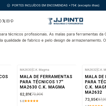
Início
PRODUTOS
MALAS DE FERRAMENTA
CK MAGMA
PORTES INCLUÍDOS EM ENCOMENDAS +75€ (excepto ilhas)
ra técnicos profissionais. As malas para ferramentas da 
a qualidade de fabrico e pelo design de armazenamento. Os
MA2630
|
C.K. Magma
MA2632
|
C.K. 
-15%
-15%
ICOS
MALA DE FERRAMENTAS
MALA DE
DESC.
DESC.
9
PARA TÉCNICOS 17''
PARA TÉC
Envio imediato
Envio imedi
MA2630 C.K. MAGMA
C.K. MAGM
MA2632
62,81€
73,90€
73,95€
87,0
5.0