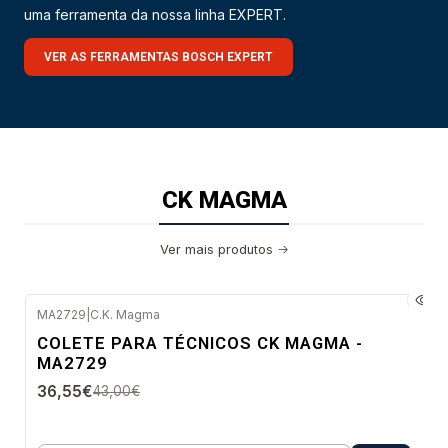
uma ferramenta da nossa linha EXPERT.
VER AS FERRAMENTAS BOSCH EXPERT
CK MAGMA
Ver mais produtos
MA2729
|
C.K. Magma
-15%
COLETE PARA TÉCNICOS CK MAGMA -
DESC.
MA2729
Envio imediato
36,55€
43,00€