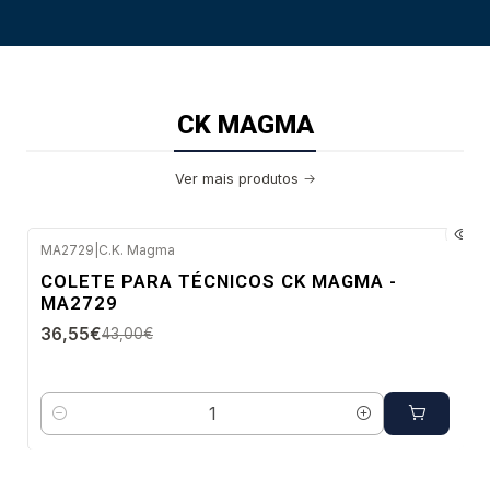
CK MAGMA
Ver mais produtos
MA2729
|
C.K. Magma
-15%
COLETE PARA TÉCNICOS CK MAGMA -
DESC.
MA2729
Envio imediato
36,55€
43,00€
Quantidade