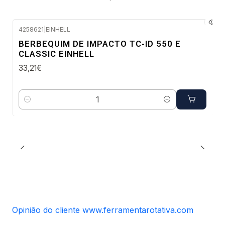
4258621
|
EINHELL
Envio em 48 a 96 horas úteis
BERBEQUIM DE IMPACTO TC-ID 550 E
CLASSIC EINHELL
33,21€
Quantidade
Opinião do cliente www.ferramentarotativa.com