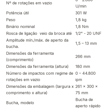
Nº de rotações em vazio
U/min
Potência útil
301 W
Peso
1,8 kg
Binário nominal
1,8 Nm
Rosca de ligação ­ veio da broca até
1/2" - 20 UNF
Amplitude mín./máx. de aperto da
1,5 – 13 mm
bucha.
Dimensões da ferramenta
266 mm
(comprimento)
Dimensões da ferramenta (altura)
180 mm
Número de impactos com regime de
0 – 44.800
rotações em vazio
ipm
Dimensões da embalagem (largura x
261 x 300 x
comprimento x altura)
75 mm
Bucha de
Bucha, modelo
aperto rápido