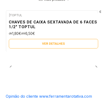
|
TOPTUL
Envio em 5 a 10 dias úteis
CHAVES DE CAIXA SEXTAVADA DE 6 FACES
Não Disponível
1/2" TOPTUL
1,80€
6,50€
de
até
VER DETALHES
Opinião do cliente www.ferramentarotativa.com