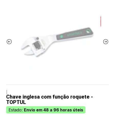
|
Chave inglesa com função roquete -
TOPTUL
Estado:
Envio em 48 a 96 horas úteis