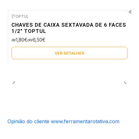
|
TOPTUL
Envio em 5 a 10 dias úteis
CHAVES DE CAIXA SEXTAVADA DE 6 FACES
Não Disponível
1/2" TOPTUL
1,80€
6,50€
de
até
VER DETALHES
Opinião do cliente www.ferramentarotativa.com