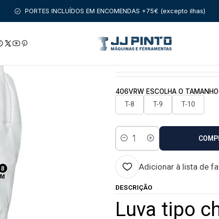
ESSÓRIOS
MATERIAL DE PROTEÇÃO
LUVAS
Luva tipo chefe d
PORTES INCLUÍDOS EM ENCOMENDAS +75€ (excepto ilhas)
|
Luva tipo chefe 
Estado:
Envio imediato
406VRW ESCOLHA O TAMANHO
T-8
T-9
T-10
COMP
Quantidade
Adicionar à lista de f
DESCRIÇÃO
Luva tipo ch