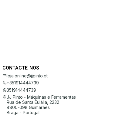
CONTACTE-NOS
loja.online@jjpinto.pt
+351914444739
351914444739
JJ Pinto - Máquinas e Ferramentas
Rua de Santa Eulália, 2232
4800-098 Guimarães
Braga - Portugal