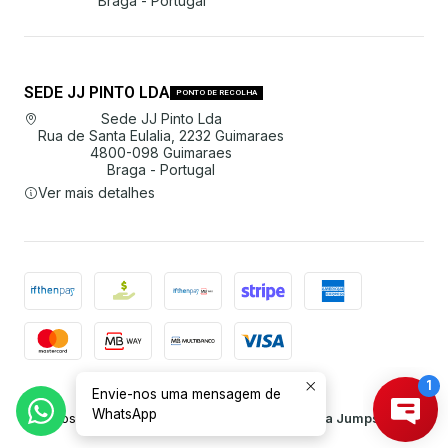
Braga - Portugal
SEDE JJ PINTO LDA
PONTO DE RECOLHA
Sede JJ Pinto Lda
Rua de Santa Eulalia, 2232 Guimaraes
4800-098 Guimaraes
Braga - Portugal
Ver mais detalhes
Envie-nos uma mensagem de
2026 JJ Pinto Lda.
WhatsApp
Todos os Direitos Reservados.
Com tecnologia Jumpseller
.