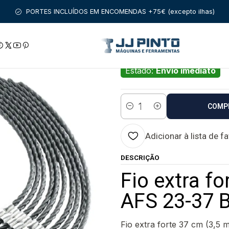
M FIO
FERRAMENTAS DE JARDIM COM E SEM FIO
Fio extra for
PORTES INCLUÍDOS EM ENCOMENDAS +75€ (excepto ilhas)
|
Fio extra forte 3
BOSCH
Estado:
Envio imediato
COMP
Quantidade
Adicionar à lista de f
DESCRIÇÃO
Fio extra f
AFS 23-37 B
Fio extra forte 37 cm (3,