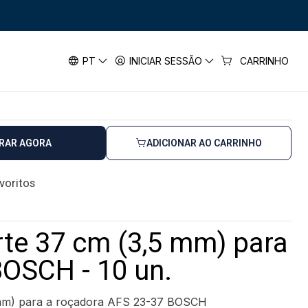
te 37 cm (3,5 mm) para AFS 23-37 BOSCH
7 cm (3,5 mm) para AFS 23-37
PT
INICIAR SESSÃO
CARRINHO
RAR AGORA
ADICIONAR AO CARRINHO
avoritos
orte 37 cm (3,5 mm) para
OSCH - 10 un.
5 mm) para a roçadora AFS 23-37 BOSCH