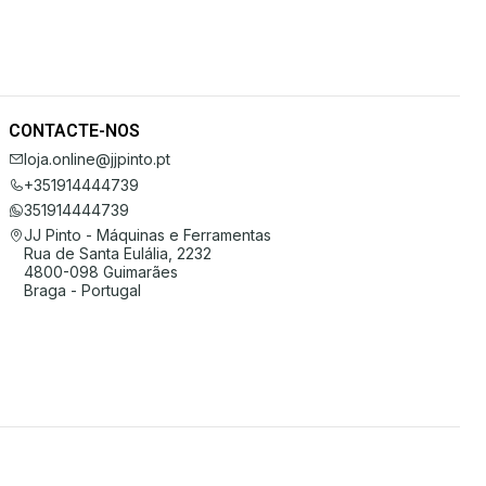
CONTACTE-NOS
loja.online@jjpinto.pt
+351914444739
351914444739
JJ Pinto - Máquinas e Ferramentas
Rua de Santa Eulália, 2232
4800-098 Guimarães
Braga - Portugal