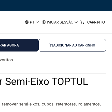
t Extractor Semi-Eixo TOPTUL
mi-Eixo TOPTUL
PT
INICIAR SESSÃO
CARRINHO
horas úteis
RAR AGORA
ADICIONAR AO CARRINHO
avoritos
or Semi-Eixo TOPTUL
e remover semi-eixos, cubos, retentores, rolamentos,