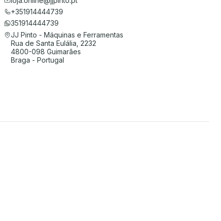
loja.online@jjpinto.pt
+351914444739
351914444739
JJ Pinto - Máquinas e Ferramentas
Rua de Santa Eulália, 2232
4800-098 Guimarães
Braga - Portugal