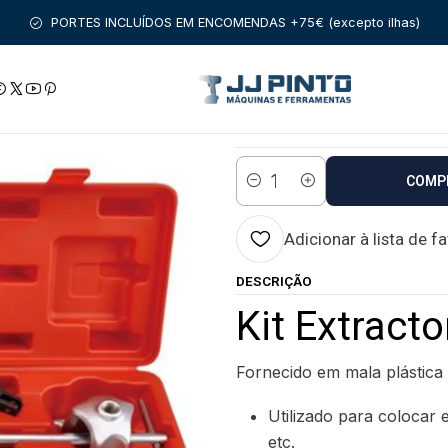
ENTA MANUAL
FERRAMENTAS AUTO
MOTOR
CARROÇARIA
Ki
PORTES INCLUÍDOS EM ENCOMENDAS +75€ (excepto ilhas)
|
Kit Extractor Se
Estado:
Envio em 48 a 96 
COMP
Quantidade
Adicionar à lista de f
DESCRIÇÃO
Kit Extract
Fornecido em mala plástica
Utilizado para colocar 
etc.