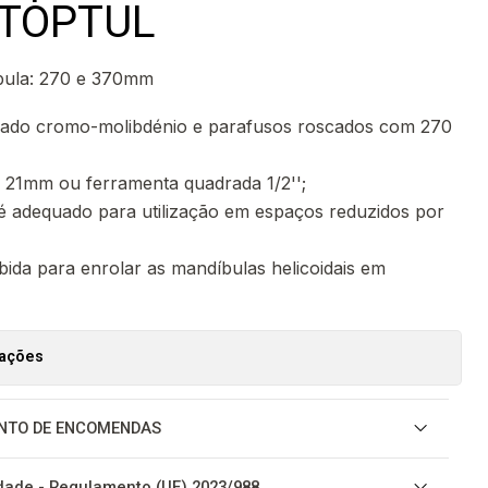
s TOPTUL
bula: 270 e 370mm
jado cromo-molibdénio e parafusos roscados com 270
e 21mm ou ferramenta quadrada 1/2'';
é adequado para utilização em espaços reduzidos por
bida para enrolar as mandíbulas helicoidais em
zações
NTO DE ENCOMENDAS
ade - Regulamento (UE) 2023/988