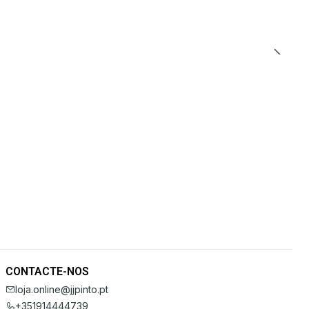
CONTACTE-NOS
loja.online@jjpinto.pt
+351914444739