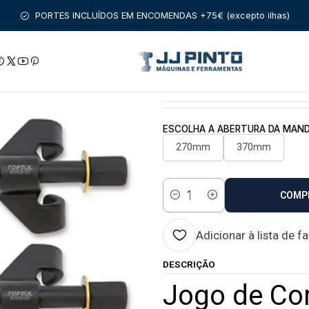
UAL
FERRAMENTAS AUTO
MOTOR
CARROÇARIA
Jogo de Com
PORTES INCLUÍDOS EM ENCOMENDAS +75€ (excepto ilhas)
|
Jogo de Compress
Estado:
ESCOLHA A ABERTURA DA MAND
270mm
370mm
COMP
Quantidade
Adicionar à lista de f
DESCRIÇÃO
Jogo de Co