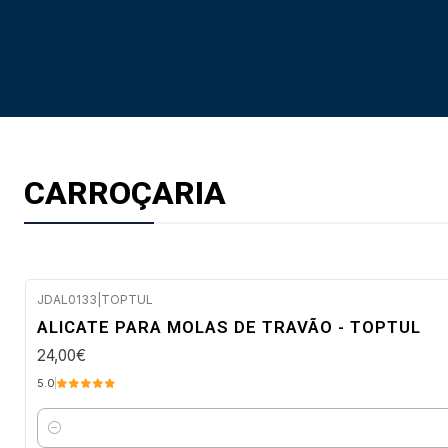
CARROÇARIA
JDAL0133
|
TOPTUL
Envio em 2 a 5 dias úteis
ALICATE PARA MOLAS DE TRAVÃO - TOPTUL
24,00€
5.0
Quantidade