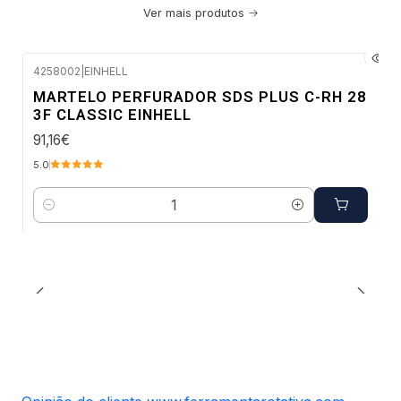
Ver mais produtos
4258002
|
EINHELL
Envio em 48 a 96 horas úteis
MARTELO PERFURADOR SDS PLUS C-RH 28
3F CLASSIC EINHELL
91,16€
5.0
Quantidade